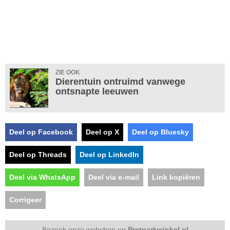
ZIE OOK
Dierentuin ontruimd vanwege
ontsnapte leeuwen
Deel op Facebook
Deel op X
Deel op Bluesky
Deel op Threads
Deel op LinkedIn
Deel via WhatsApp
Deel via e-mail
Link kopiëren
Corrigeer
Bezoek onze webshop op
Pretparkwinkel.nl