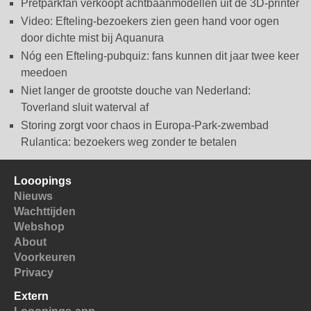
Pretparkfan verkoopt achtbaanmodellen uit de 3D-printer
Video: Efteling-bezoekers zien geen hand voor ogen
door dichte mist bij Aquanura
Nóg een Efteling-pubquiz: fans kunnen dit jaar twee keer
meedoen
Niet langer de grootste douche van Nederland:
Toverland sluit waterval af
Storing zorgt voor chaos in Europa-Park-zwembad
Rulantica: bezoekers weg zonder te betalen
Looopings
Nieuws
Wachttijden
Webshop
About
Voorkeuren
Privacy
Extern