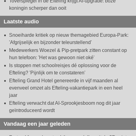
Toverspiegel in de Efteling krijgt AI-upgrade: boze
koningin scherper dan ooit
Laatste audio
Snoeiharde kritiek op nieuw themagebied Europa-Park:
'Afgrijselijk en bijzonder teleurstellend'
Medewerkers Woezel & Pip-pretpark zitten constant op
hun telefoon: 'Het was gewoon niet oké'
Is stoppen met schoolreisjes dé oplossing voor de
Efteling? 'Pijnlijk om te constateren'
Efteling Grand Hotel genereerde in vijf maanden al
evenveel omzet als Efteling-vakantiepark in een heel
jaar
Efteling verwacht dat AI-Sprookjesboom nog dit jaar
geïntroduceerd wordt
Vandaag een jaar geleden