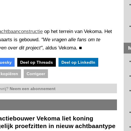
achtbaanconstructie
op het terrein van Vekoma. Het
jwaarts is gebouwd.
"We vragen alle fans om te
en over dit project"
, aldus Vekoma.
■
M
luesky
Deel op Threads
Deel op LinkedIn
 kopiëren
Corrigeer
vrij?
Neem een abonnement
ractiebouwer Vekoma liet koning
lijk proefzitten in nieuw achtbaantype