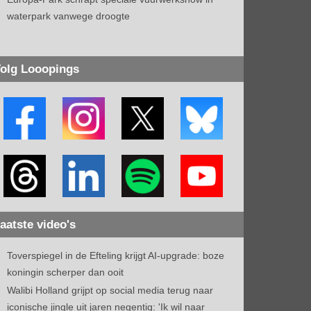
waterpark vanwege droogte
olg Looopings
aatste video's
Toverspiegel in de Efteling krijgt AI-upgrade: boze
koningin scherper dan ooit
Walibi Holland grijpt op social media terug naar
iconische jingle uit jaren negentig: 'Ik wil naar