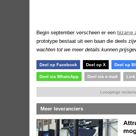
Begin september verscheen er een
bizarre 
prototype bestaat uit een baan die deels zi
wachten tot we meer details kunnen prijsgev
Deel op Facebook
Deel op X
Deel op B
Deel via WhatsApp
Deel via e-mail
Link
Looopings reclame
Meer leveranciers
Att
moge