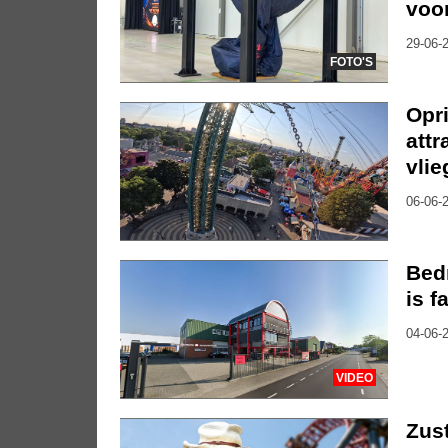
voor
29-06-2
FOTO'S
Opr
attr
vli
06-06-2
Bedr
is f
04-06-2
VIDEO
Zust