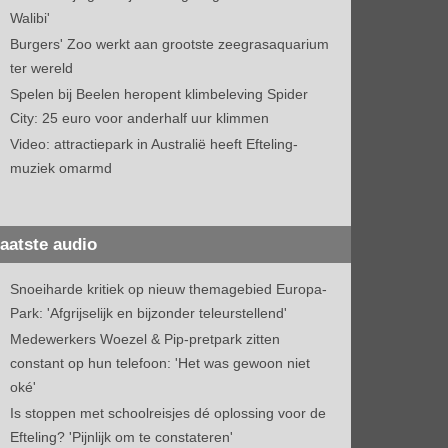
Walibi'
Burgers' Zoo werkt aan grootste zeegrasaquarium
ter wereld
Spelen bij Beelen heropent klimbeleving Spider
City: 25 euro voor anderhalf uur klimmen
Video: attractiepark in Australië heeft Efteling-
muziek omarmd
aatste audio
Snoeiharde kritiek op nieuw themagebied Europa-
Park: 'Afgrijselijk en bijzonder teleurstellend'
Medewerkers Woezel & Pip-pretpark zitten
constant op hun telefoon: 'Het was gewoon niet
oké'
Is stoppen met schoolreisjes dé oplossing voor de
Efteling? 'Pijnlijk om te constateren'