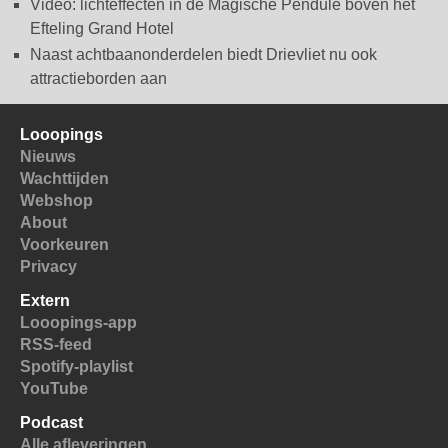
Video: lichteffecten in de Magische Pendule boven het
Efteling Grand Hotel
Naast achtbaanonderdelen biedt Drievliet nu ook
attractieborden aan
Looopings
Nieuws
Wachttijden
Webshop
About
Voorkeuren
Privacy
Extern
Looopings-app
RSS-feed
Spotify-playlist
YouTube
Podcast
Alle afleveringen