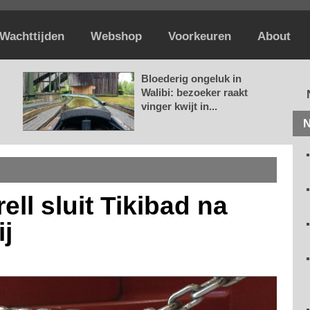
Wachttijden
Webshop
Voorkeuren
About
Bloederig ongeluk in
Walibi: bezoeker raakt
vinger kwijt in...
N
ell sluit Tikibad na
j