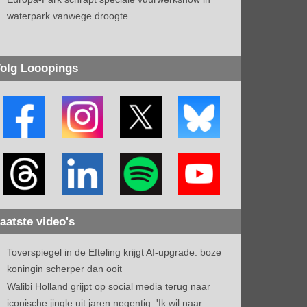
waterpark vanwege droogte
olg Looopings
aatste video's
Toverspiegel in de Efteling krijgt AI-upgrade: boze
koningin scherper dan ooit
Walibi Holland grijpt op social media terug naar
iconische jingle uit jaren negentig: 'Ik wil naar