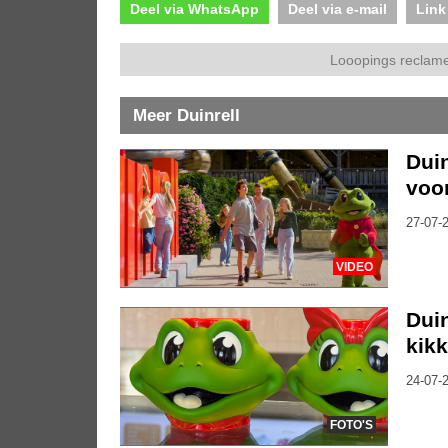
Deel via WhatsApp
Deel via e-mail
Link
Looopings reclame
Meer Duinrell
Duin
voo
27-07-2
VIDEO
Duin
kik
24-07-2
FOTO'S