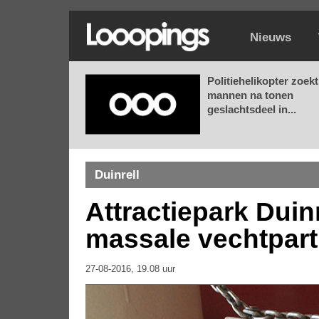
Nieuws
Politiehelikopter zoekt
mannen na tonen
geslachtsdeel in...
Duinrell
Attractiepark Duinr
massale vechtparti
27-08-2016, 19.08 uur