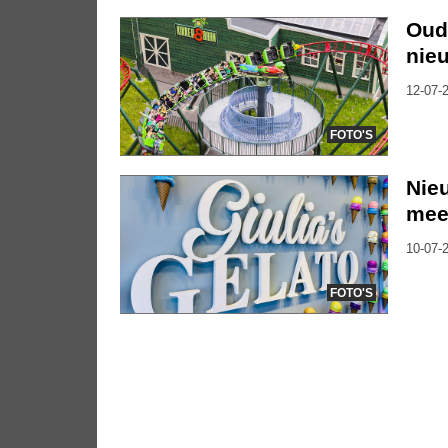
Oude
nieu
12-07-2
FOTO'S
Nieu
mee
10-07-2
FOTO'S