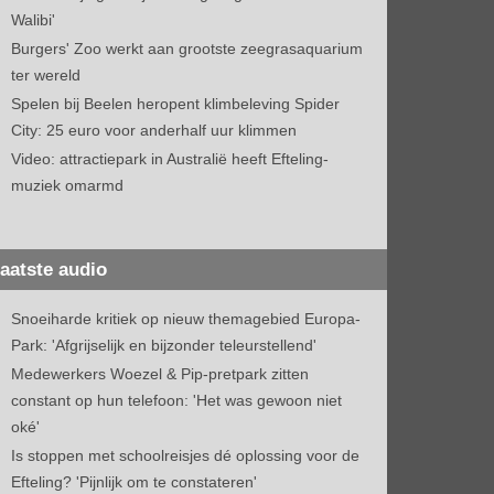
Walibi'
Burgers' Zoo werkt aan grootste zeegrasaquarium
ter wereld
Spelen bij Beelen heropent klimbeleving Spider
City: 25 euro voor anderhalf uur klimmen
Video: attractiepark in Australië heeft Efteling-
muziek omarmd
aatste audio
Snoeiharde kritiek op nieuw themagebied Europa-
Park: 'Afgrijselijk en bijzonder teleurstellend'
Medewerkers Woezel & Pip-pretpark zitten
constant op hun telefoon: 'Het was gewoon niet
oké'
Is stoppen met schoolreisjes dé oplossing voor de
Efteling? 'Pijnlijk om te constateren'