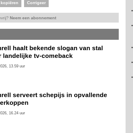
 kopiëren
Corrigeer
vrij?
Neem een abonnement
rell haalt bekende slogan van stal
r landelijke tv-comeback
026, 13.59 uur
rell serveert schepijs in opvallende
kerkoppen
026, 16.24 uur