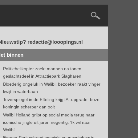
Nieuwstip? redactie@looopings.nl
et binnen
Politiehelikopter zoekt mannen na tonen
geslachtsdeel in Attractiepark Slagharen
Bloederig ongeluk in Walibi: bezoeker raakt vinger
kwijt in waterbaan
Toverspiegel in de Efteling krijgt AI-upgrade: boze
koningin scherper dan ooit
Walibi Holland grijpt op social media terug naar
iconische jingle uit jaren negentig: 'Ik wil naar
Walibi'
Europa-Park schrapt speciale vuurwerkshow in