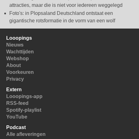
attracties, maar die is niet voor iedereen weggelegd
Foto's: in Plopsaland Deutschland ontstaat een
gigantische rotsformatie in de vorm van een wolf
Looopings
Nieuws
Wachttijden
Webshop
About
Voorkeuren
Privacy
Extern
Looopings-app
RSS-feed
Spotify-playlist
YouTube
Podcast
Alle afleveringen