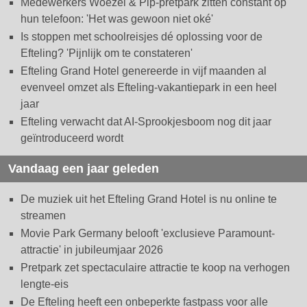
Medewerkers Woezel & Pip-pretpark zitten constant op
hun telefoon: 'Het was gewoon niet oké'
Is stoppen met schoolreisjes dé oplossing voor de
Efteling? 'Pijnlijk om te constateren'
Efteling Grand Hotel genereerde in vijf maanden al
evenveel omzet als Efteling-vakantiepark in een heel
jaar
Efteling verwacht dat AI-Sprookjesboom nog dit jaar
geïntroduceerd wordt
Vandaag een jaar geleden
De muziek uit het Efteling Grand Hotel is nu online te
streamen
Movie Park Germany belooft 'exclusieve Paramount-
attractie' in jubileumjaar 2026
Pretpark zet spectaculaire attractie te koop na verhogen
lengte-eis
De Efteling heeft een onbeperkte fastpass voor alle