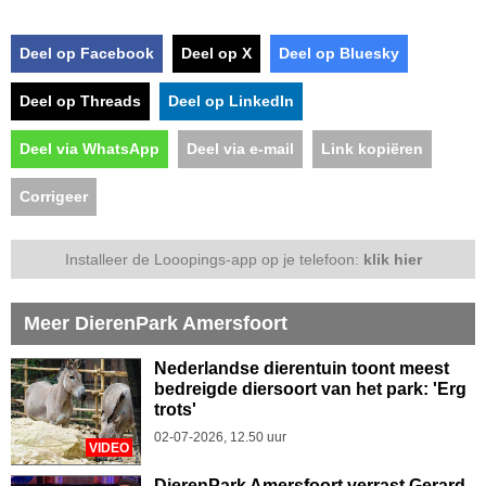
Deel op Facebook
Deel op X
Deel op Bluesky
Deel op Threads
Deel op LinkedIn
Deel via WhatsApp
Deel via e-mail
Link kopiëren
Corrigeer
Installeer de Looopings-app op je telefoon:
klik hier
Meer DierenPark Amersfoort
Nederlandse dierentuin toont meest
bedreigde diersoort van het park: 'Erg
trots'
02-07-2026, 12.50 uur
VIDEO
DierenPark Amersfoort verrast Gerard