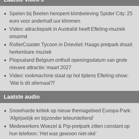
Spelen bij Beelen heropent klimbeleving Spider City: 25
euro voor anderhalf uur klimmen
Video: attractiepark in Australië heeft Efteling-muziek
omarmd
RollerCoaster Tycoon in Drievliet: Haags pretpark draait
herkenbare muziek
Plopsaland Belgium onthult openingsdatum van grote
nieuwe attractie: maart 2027
Video: rookmachine slaat op hol tijdens Efteling-show:
'Wat ís dit allemaal?!'
Laatste audio
Snoeiharde kritiek op nieuw themagebied Europa-Park:
'Afgrijselijk en bijzonder teleurstellend'
Medewerkers Woezel & Pip-pretpark zitten constant op
hun telefoon: 'Het was gewoon niet oké'