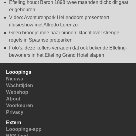
Efteling houdt Baron 1898 twee maanden dicht: dit gaat
er gebeuren
Video: Avonturenpark Hellendoorn presenteert
illusieshow met Alfredo Lorenzo
Geen broodje mee naar binnen: klacht over strenge
regels in Spaanse pretparken
Foto's: deze koffers verraden dat ook bekende Efteling-
bewoners in het Efteling Grand Hotel slapen
Looopings
Nieuws
Wachttijden
Webshop
About
Voorkeuren
Privacy
Extern
Looopings-app
RSS-feed