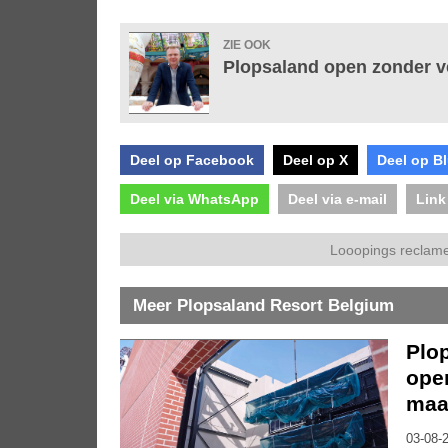
ZIE OOK
Plopsaland open zonder ve
Deel op Facebook
Deel op X
Deel op B
Deel via WhatsApp
Deel via e-mail
Link
Looopings reclame
Meer Plopsaland Resort Belgium
Plo
ope
maa
03-08-2