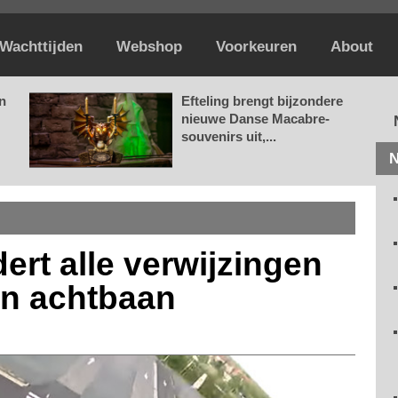
Wachttijden
Webshop
Voorkeuren
About
n
Efteling brengt bijzondere
nieuwe Danse Macabre-
souvenirs uit,...
N
ert alle verwijzingen
en achtbaan