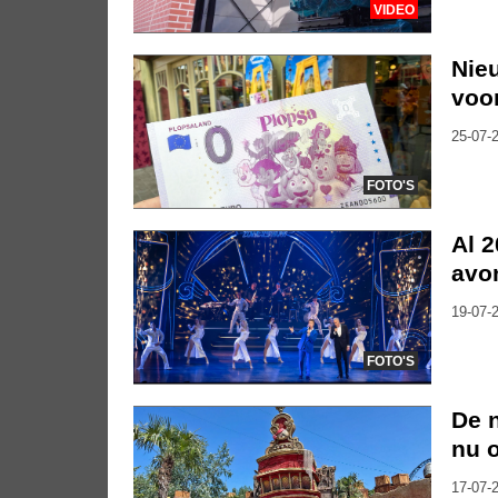
VIDEO
Nie
voor
25-07-2
FOTO'S
Al 2
avo
19-07-2
FOTO'S
De n
nu o
17-07-2