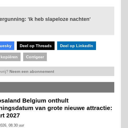
rgunning: 'Ik heb slapeloze nachten'
luesky
Deel op Threads
Deel op LinkedIn
 kopiëren
Corrigeer
vrij?
Neem een abonnement
psaland Belgium onthult
ningsdatum van grote nieuwe attractie:
rt 2027
026, 08.30 uur