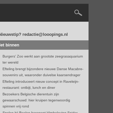
Nieuwstip? redactie@looopings.nl
et binnen
Burgers' Zoo werkt aan grootste zeegrasaquarium
ter wereld
Efteling brengt bijzondere nieuwe Danse Macabre-
souvenirs uit, waaronder duivelse kaarsendrager
Efteling introduceert nieuw concept in Raveleijn-
restaurant: ontbijt, lunch en diner
Bezoekers Belgische dierentuin zijn
gewaarschuwd: hier kruipen tegenwoordig
spinnen vrij rond
Spelen bij Beelen heropent klimbeleving Spider