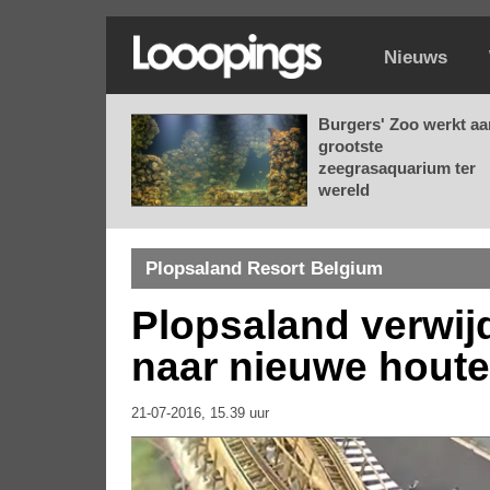
Nieuws
Burgers' Zoo werkt aa
grootste
zeegrasaquarium ter
wereld
Plopsaland Resort Belgium
Plopsaland verwijd
naar nieuwe hout
21-07-2016, 15.39 uur