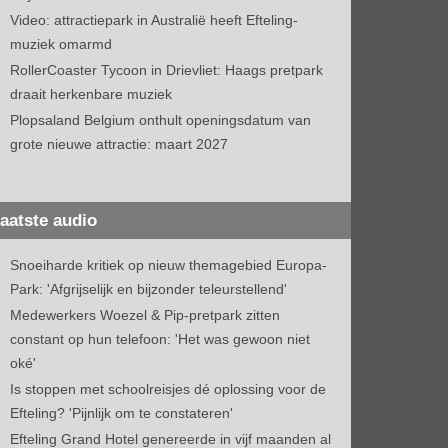
Video: attractiepark in Australië heeft Efteling-
muziek omarmd
RollerCoaster Tycoon in Drievliet: Haags pretpark
draait herkenbare muziek
Plopsaland Belgium onthult openingsdatum van
grote nieuwe attractie: maart 2027
aatste audio
Snoeiharde kritiek op nieuw themagebied Europa-
Park: 'Afgrijselijk en bijzonder teleurstellend'
Medewerkers Woezel & Pip-pretpark zitten
constant op hun telefoon: 'Het was gewoon niet
oké'
Is stoppen met schoolreisjes dé oplossing voor de
Efteling? 'Pijnlijk om te constateren'
Efteling Grand Hotel genereerde in vijf maanden al