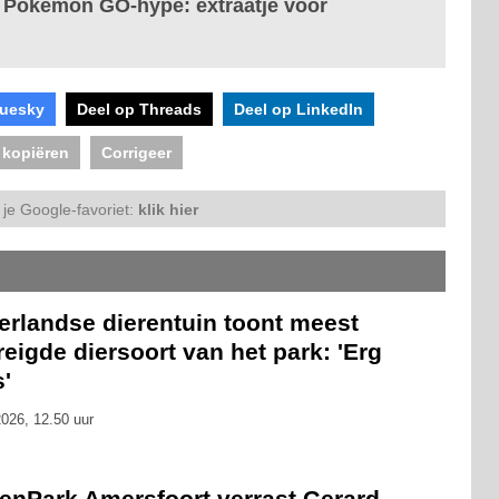
p Pokémon GO-hype: extraatje voor
luesky
Deel op Threads
Deel op LinkedIn
 kopiëren
Corrigeer
je Google-favoriet:
klik hier
erlandse dierentuin toont meest
eigde diersoort van het park: 'Erg
s'
026, 12.50 uur
renPark Amersfoort verrast Gerard