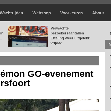
Wachttijden
Webshop
Voorkeuren
About
Verwachte
in
bezoekersaantallen
..
Efteling weer uitgelekt:
vrijdag...
N
okémon GO-evenement
rsfoort