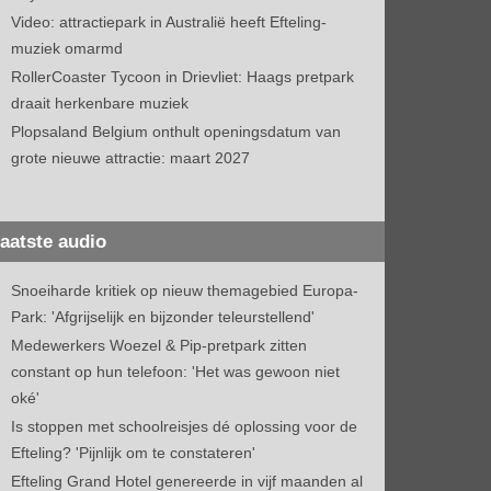
Video: attractiepark in Australië heeft Efteling-
muziek omarmd
RollerCoaster Tycoon in Drievliet: Haags pretpark
draait herkenbare muziek
Plopsaland Belgium onthult openingsdatum van
grote nieuwe attractie: maart 2027
aatste audio
Snoeiharde kritiek op nieuw themagebied Europa-
Park: 'Afgrijselijk en bijzonder teleurstellend'
Medewerkers Woezel & Pip-pretpark zitten
constant op hun telefoon: 'Het was gewoon niet
oké'
Is stoppen met schoolreisjes dé oplossing voor de
Efteling? 'Pijnlijk om te constateren'
Efteling Grand Hotel genereerde in vijf maanden al