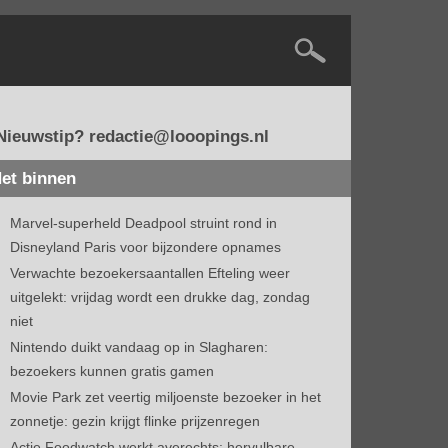
Nieuwstip? redactie@looopings.nl
et binnen
Marvel-superheld Deadpool struint rond in
Disneyland Paris voor bijzondere opnames
Verwachte bezoekersaantallen Efteling weer
uitgelekt: vrijdag wordt een drukke dag, zondag
niet
Nintendo duikt vandaag op in Slagharen:
bezoekers kunnen gratis gamen
Movie Park zet veertig miljoenste bezoeker in het
zonnetje: gezin krijgt flinke prijzenregen
Actie Foodwatch werkt averechts: hervulbare