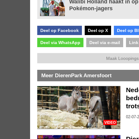
Walibi Holland haakt in o
Pokémon-jagers
Deel op Facebook
Deel op X
Deel op B
Deel via WhatsApp
Deel via e-mail
Link
Maak Looopings 
Meer DierenPark Amersfoort
Ned
bedr
trot
02-07-2
VIDEO
Die