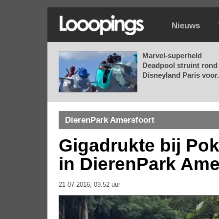
Nieuws
Marvel-superheld
Deadpool struint rond 
Disneyland Paris voor.
DierenPark Amersfoort
Gigadrukte bij P
in DierenPark Ame
21-07-2016, 09.52 uur