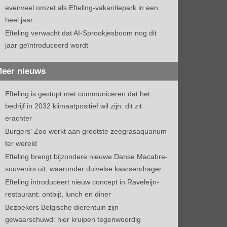
evenveel omzet als Efteling-vakantiepark in een
heel jaar
Efteling verwacht dat AI-Sprookjesboom nog dit
jaar geïntroduceerd wordt
eer nieuws
Efteling is gestopt met communiceren dat het
bedrijf in 2032 klimaatpositief wil zijn: dit zit
erachter
Burgers' Zoo werkt aan grootste zeegrasaquarium
ter wereld
Efteling brengt bijzondere nieuwe Danse Macabre-
souvenirs uit, waaronder duivelse kaarsendrager
Efteling introduceert nieuw concept in Raveleijn-
restaurant: ontbijt, lunch en diner
Bezoekers Belgische dierentuin zijn
gewaarschuwd: hier kruipen tegenwoordig