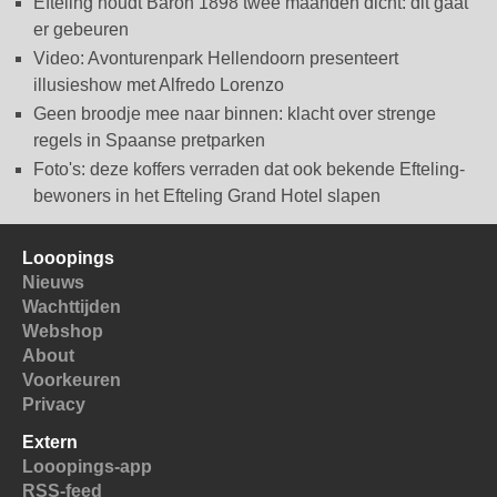
Efteling houdt Baron 1898 twee maanden dicht: dit gaat
er gebeuren
Video: Avonturenpark Hellendoorn presenteert
illusieshow met Alfredo Lorenzo
Geen broodje mee naar binnen: klacht over strenge
regels in Spaanse pretparken
Foto's: deze koffers verraden dat ook bekende Efteling-
bewoners in het Efteling Grand Hotel slapen
Looopings
Nieuws
Wachttijden
Webshop
About
Voorkeuren
Privacy
Extern
Looopings-app
RSS-feed