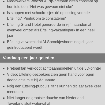
Medewerkers Woezel & Pip-pretpark zitten constant op
hun telefoon: 'Het was gewoon niet oké'
Is stoppen met schoolreisjes dé oplossing voor de
Efteling? 'Pijnlijk om te constateren'
Efteling Grand Hotel genereerde in vijf maanden al
evenveel omzet als Efteling-vakantiepark in een heel
jaar
Efteling verwacht dat AI-Sprookjesboom nog dit jaar
geïntroduceerd wordt
Vandaag een jaar geleden
Pretparkfan verkoopt achtbaanmodellen uit de 3D-printer
Video: Efteling-bezoekers zien geen hand voor ogen
door dichte mist bij Aquanura
Nóg een Efteling-pubquiz: fans kunnen dit jaar twee keer
meedoen
Niet langer de grootste douche van Nederland:
Toverland sluit waterval af