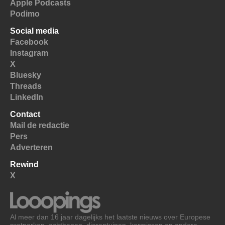
Apple Podcasts
Podimo
Social media
Facebook
Instagram
X
Bluesky
Threads
LinkedIn
Contact
Mail de redactie
Pers
Adverteren
Rewind
X
Al meer dan 16 jaar dagelijks het laatste nieuws over Europese