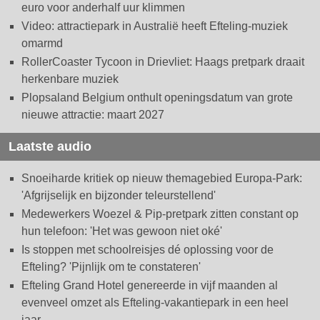
euro voor anderhalf uur klimmen
Video: attractiepark in Australië heeft Efteling-muziek
omarmd
RollerCoaster Tycoon in Drievliet: Haags pretpark draait
herkenbare muziek
Plopsaland Belgium onthult openingsdatum van grote
nieuwe attractie: maart 2027
Laatste audio
Snoeiharde kritiek op nieuw themagebied Europa-Park:
'Afgrijselijk en bijzonder teleurstellend'
Medewerkers Woezel & Pip-pretpark zitten constant op
hun telefoon: 'Het was gewoon niet oké'
Is stoppen met schoolreisjes dé oplossing voor de
Efteling? 'Pijnlijk om te constateren'
Efteling Grand Hotel genereerde in vijf maanden al
evenveel omzet als Efteling-vakantiepark in een heel
jaar