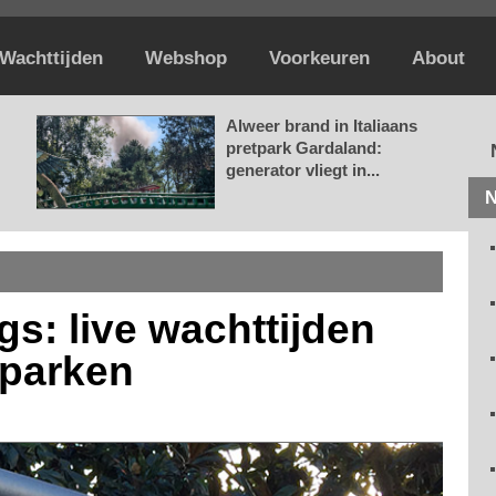
Wachttijden
Webshop
Voorkeuren
About
Alweer brand in Italiaans
pretpark Gardaland:
generator vliegt in...
N
s: live wachttijden
tparken