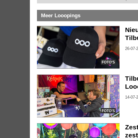
Meer Looopings
Nie
Tilb
26-07-2
FOTO'S
Tilb
Loo
14-07-2
FOTO'S
Zes
zest