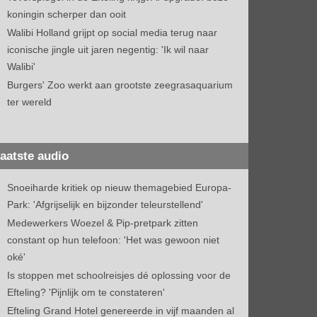
koningin scherper dan ooit
Walibi Holland grijpt op social media terug naar
iconische jingle uit jaren negentig: 'Ik wil naar
Walibi'
Burgers' Zoo werkt aan grootste zeegrasaquarium
ter wereld
aatste audio
Snoeiharde kritiek op nieuw themagebied Europa-
Park: 'Afgrijselijk en bijzonder teleurstellend'
Medewerkers Woezel & Pip-pretpark zitten
constant op hun telefoon: 'Het was gewoon niet
oké'
Is stoppen met schoolreisjes dé oplossing voor de
Efteling? 'Pijnlijk om te constateren'
Efteling Grand Hotel genereerde in vijf maanden al