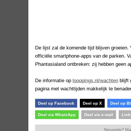
De lijst zal de komende tijd blijven groeie
officiële smartphone-apps van de parken. V
Phantasialand ontbreken: zij hebben geen ap
De informatie op
looopings.nl/wachten
blijf
pagina met wachttijden makkelijk te benade
Deel op Facebook
Deel op X
Deel op B
Deel via WhatsApp
Deel via e-mail
Link
Nieuwstip? Ma