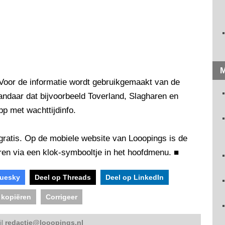
M
n. Voor de informatie wordt gebruikgemaakt van de
andaar dat bijvoorbeeld Toverland, Slagharen en
p met wachttijdinfo.
t gratis. Op de mobiele website van Looopings is de
ren via een klok-symbooltje in het hoofdmenu.
■
luesky
Deel op Threads
Deel op LinkedIn
 kopiëren
Corrigeer
il
redactie@looopings.nl