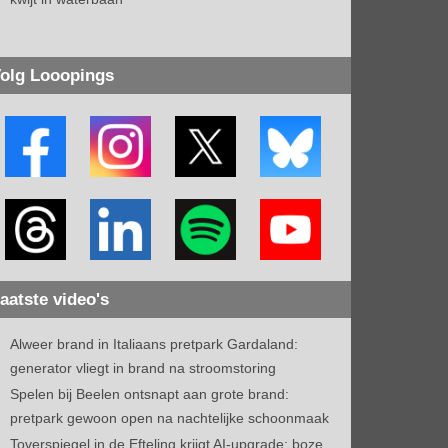
olg Looopings
aatste video's
Alweer brand in Italiaans pretpark Gardaland:
generator vliegt in brand na stroomstoring
Spelen bij Beelen ontsnapt aan grote brand:
pretpark gewoon open na nachtelijke schoonmaak
Toverspiegel in de Efteling krijgt AI-upgrade: boze