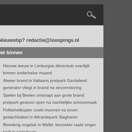
Nieuwstip? redactie@looopings.nl
et binnen
Nieuwe leeuw in Limburgse dierentuin overlijdt
binnen anderhalve maand
Alweer brand in Italiaans pretpark Gardaland:
generator vliegt in brand na stroomstoring
Spelen bij Beelen ontsnapt aan grote brand:
pretpark gewoon open na nachtelijke schoonmaak
Politiehelikopter zoekt mannen na tonen
geslachtsdeel in Attractiepark Slagharen
Bloederig ongeluk in Walibi: bezoeker raakt vinger
kwijt in waterbaan