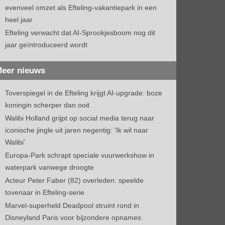
evenveel omzet als Efteling-vakantiepark in een
heel jaar
Efteling verwacht dat AI-Sprookjesboom nog dit
jaar geïntroduceerd wordt
eer nieuws
Toverspiegel in de Efteling krijgt AI-upgrade: boze
koningin scherper dan ooit
Walibi Holland grijpt op social media terug naar
iconische jingle uit jaren negentig: 'Ik wil naar
Walibi'
Europa-Park schrapt speciale vuurwerkshow in
waterpark vanwege droogte
Acteur Peter Faber (82) overleden: speelde
tovenaar in Efteling-serie
Marvel-superheld Deadpool struint rond in
Disneyland Paris voor bijzondere opnames