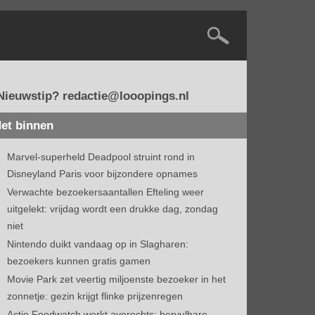
Nieuwstip? redactie@looopings.nl
et binnen
Marvel-superheld Deadpool struint rond in
Disneyland Paris voor bijzondere opnames
Verwachte bezoekersaantallen Efteling weer
uitgelekt: vrijdag wordt een drukke dag, zondag
niet
Nintendo duikt vandaag op in Slagharen:
bezoekers kunnen gratis gamen
Movie Park zet veertig miljoenste bezoeker in het
zonnetje: gezin krijgt flinke prijzenregen
Actie Foodwatch werkt averechts: hervulbare