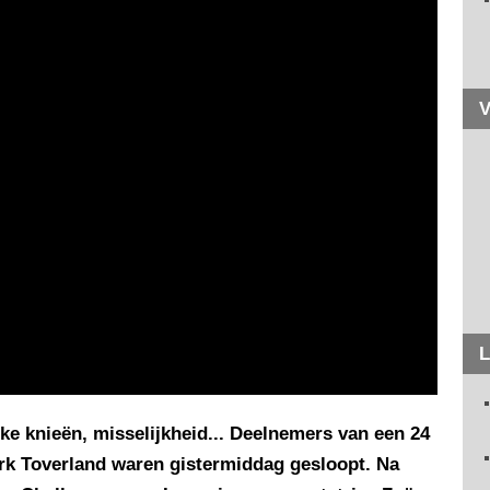
V
L
ijke knieën, misselijkheid... Deelnemers van een 24
rk Toverland waren gistermiddag gesloopt. Na