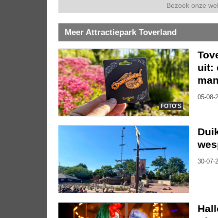
Bezoek onze we
Meer Attractiepark Toverland
Tov
uit:
mani
05-08-2
FOTO'S
Duik
wes
30-07-2
Hal