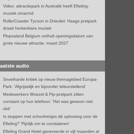
Video: attractiepark in Australië heeft Efteling-
muziek omarmd
RollerCoaster Tycoon in Drievliet: Haags pretpark
draait herkenbare muziek
Plopsaland Belgium onthult openingsdatum van
grote nieuwe attractie: maart 2027
aatste audio
Snoeiharde kritiek op nieuw themagebied Europa-
Park: 'Afgrijselijk en bijzonder teleurstellend'
Medewerkers Woezel & Pip-pretpark zitten
constant op hun telefoon: 'Het was gewoon niet
oké'
Is stoppen met schoolreisjes dé oplossing voor de
Efteling? 'Pijnlijk om te constateren'
Efteling Grand Hotel genereerde in vijf maanden al