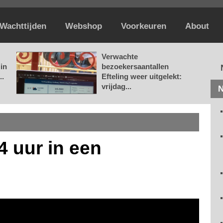
Wachttijden
Webshop
Voorkeuren
About
Verwachte
in
bezoekersaantallen
..
Efteling weer uitgelekt:
vrijdag...
N
4 uur in een