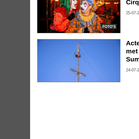
Cirq
25-07-2
FOTO'S
Act
met 
Su
24-07-2