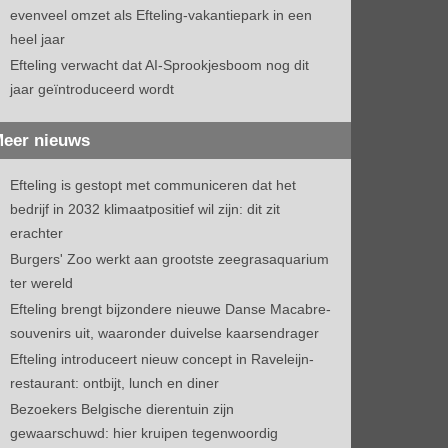
evenveel omzet als Efteling-vakantiepark in een
heel jaar
Efteling verwacht dat AI-Sprookjesboom nog dit
jaar geïntroduceerd wordt
eer nieuws
Efteling is gestopt met communiceren dat het
bedrijf in 2032 klimaatpositief wil zijn: dit zit
erachter
Burgers' Zoo werkt aan grootste zeegrasaquarium
ter wereld
Efteling brengt bijzondere nieuwe Danse Macabre-
souvenirs uit, waaronder duivelse kaarsendrager
Efteling introduceert nieuw concept in Raveleijn-
restaurant: ontbijt, lunch en diner
Bezoekers Belgische dierentuin zijn
gewaarschuwd: hier kruipen tegenwoordig