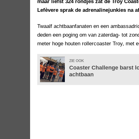
maar liefst 324 rondjes zat de Troy Coas
Lefèvere sprak de adrenalinejunkies na a
Twaalf achtbaanfanaten en een ambassadrice
deden een poging om van zaterdag- tot zond
meter hoge houten rollercoaster Troy, met e
ZIE OOK
Coaster Challenge barst l
achtbaan