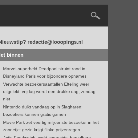
Nieuwstip? redactie@looopings.nl
et binnen
Marvel-superheld Deadpool struint rond in
Disneyland Paris voor bijzondere opnames
Verwachte bezoekersaantallen Efteling weer
uitgelekt: vrijdag wordt een drukke dag, zondag
niet
Nintendo duikt vandaag op in Slagharen:
bezoekers kunnen gratis gamen
Movie Park zet veertig miljoenste bezoeker in het
zonnetje: gezin krijgt flinke prijzenregen
Actie Foodwatch werkt averechts: hervulbare