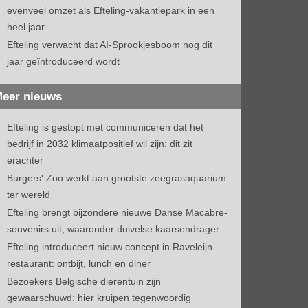
evenveel omzet als Efteling-vakantiepark in een
heel jaar
Efteling verwacht dat AI-Sprookjesboom nog dit
jaar geïntroduceerd wordt
eer nieuws
Efteling is gestopt met communiceren dat het
bedrijf in 2032 klimaatpositief wil zijn: dit zit
erachter
Burgers' Zoo werkt aan grootste zeegrasaquarium
ter wereld
Efteling brengt bijzondere nieuwe Danse Macabre-
souvenirs uit, waaronder duivelse kaarsendrager
Efteling introduceert nieuw concept in Raveleijn-
restaurant: ontbijt, lunch en diner
Bezoekers Belgische dierentuin zijn
gewaarschuwd: hier kruipen tegenwoordig