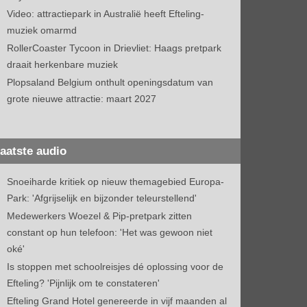
Video: attractiepark in Australië heeft Efteling-
muziek omarmd
RollerCoaster Tycoon in Drievliet: Haags pretpark
draait herkenbare muziek
Plopsaland Belgium onthult openingsdatum van
grote nieuwe attractie: maart 2027
aatste audio
Snoeiharde kritiek op nieuw themagebied Europa-
Park: 'Afgrijselijk en bijzonder teleurstellend'
Medewerkers Woezel & Pip-pretpark zitten
constant op hun telefoon: 'Het was gewoon niet
oké'
Is stoppen met schoolreisjes dé oplossing voor de
Efteling? 'Pijnlijk om te constateren'
Efteling Grand Hotel genereerde in vijf maanden al