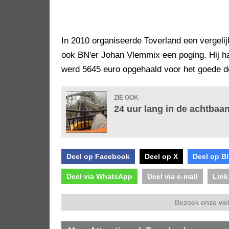
In 2010 organiseerde Toverland een vergel
ook BN'er Johan Vlemmix een poging. Hij haa
werd 5645 euro opgehaald voor het goede d
ZIE OOK
24 uur lang in de achtba
Deel op Facebook
Deel op X
Deel op B
Deel via WhatsApp
Deel via e-mail
Link
Bezoek onze we