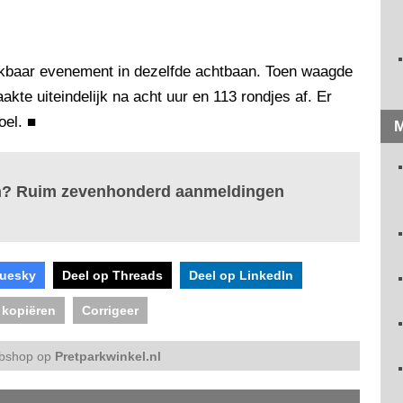
ijkbaar evenement in dezelfde achtbaan. Toen waagde
kte uiteindelijk na acht uur en 113 rondjes af. Er
oel.
■
M
an? Ruim zevenhonderd aanmeldingen
luesky
Deel op Threads
Deel op LinkedIn
 kopiëren
Corrigeer
bshop op
Pretparkwinkel.nl