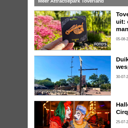
Meer Attractiepark Toverland
Tov
uit:
mani
05-08-2
FOTO'S
Duik
wes
30-07-2
Hal
Cirq
25-07-2