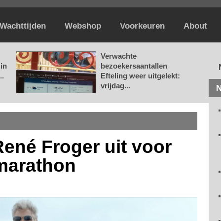
Wachttijden
Webshop
Voorkeuren
About
Verwachte
in
bezoekersaantallen
..
Efteling weer uitgelekt:
vrijdag...
N
René Froger uit voor
marathon