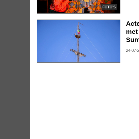
FOTO'S
Act
met 
Su
24-07-2