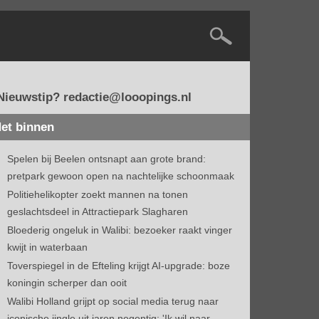
Nieuwstip? redactie@looopings.nl
et binnen
Spelen bij Beelen ontsnapt aan grote brand:
pretpark gewoon open na nachtelijke schoonmaak
Politiehelikopter zoekt mannen na tonen
geslachtsdeel in Attractiepark Slagharen
Bloederig ongeluk in Walibi: bezoeker raakt vinger
kwijt in waterbaan
Toverspiegel in de Efteling krijgt AI-upgrade: boze
koningin scherper dan ooit
Walibi Holland grijpt op social media terug naar
iconische jingle uit jaren negentig: 'Ik wil naar