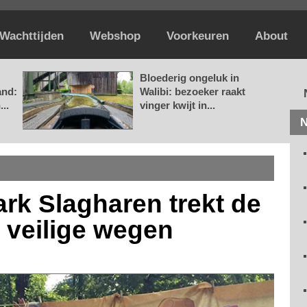
Wachttijden
Webshop
Voorkeuren
About
Bloederig ongeluk in
and:
Walibi: bezoeker raakt
..
vinger kwijt in...
N
park Slagharen trekt de
 veilige wegen