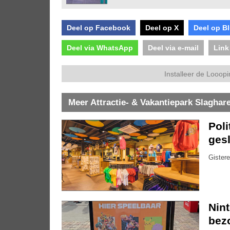
Deel op Facebook
Deel op X
Deel op B
Deel via WhatsApp
Deel via e-mail
Link
Installeer de Looopi
Meer Attractie- & Vakantiepark Slaghar
Pol
gesl
Gistere
Nin
bez