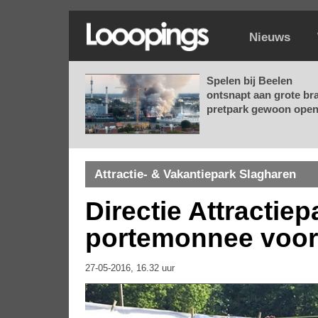
Nieuws
Spelen bij Beelen
ontsnapt aan grote br
pretpark gewoon open.
Attractie- & Vakantiepark Slagharen
Directie Attractie
portemonnee voor
27-05-2016, 16.32 uur