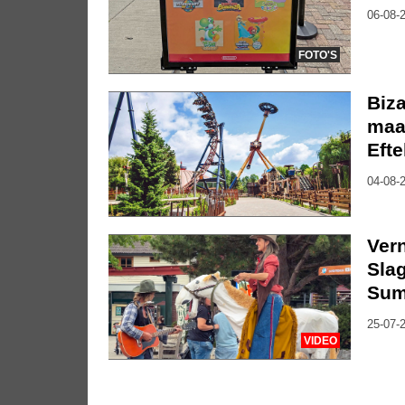
06-08-2
FOTO'S
Biza
maa
Efte
04-08-2
Vern
Slag
Sum
25-07-2
VIDEO