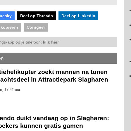
luesky
Deel op Threads
Deel op LinkedIn
 kopiëren
Corrigeer
ngs-app op je telefoon:
klik hier
en
itiehelikopter zoekt mannen na tonen
achtsdeel in Attractiepark Slagharen
n, 17.41 uur
tendo duikt vandaag op in Slagharen:
oekers kunnen gratis gamen