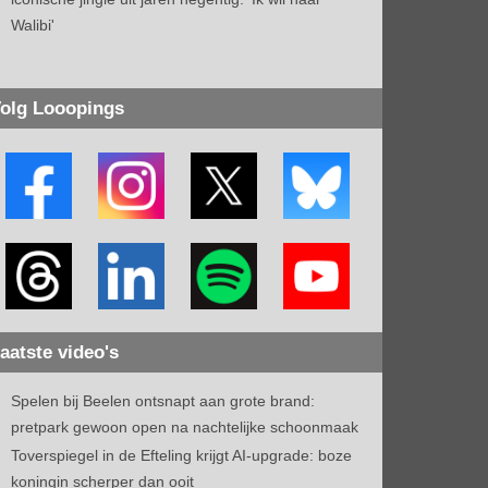
Walibi'
olg Looopings
aatste video's
Spelen bij Beelen ontsnapt aan grote brand:
pretpark gewoon open na nachtelijke schoonmaak
Toverspiegel in de Efteling krijgt AI-upgrade: boze
koningin scherper dan ooit