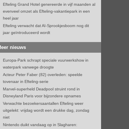
Efteling Grand Hotel genereerde in vijf maanden al
evenveel omzet als Efteling-vakantiepark in een
heel jaar
Efteling verwacht dat AI-Sprookjesboom nog dit
jaar geïntroduceerd wordt
eer nieuws
Europa-Park schrapt speciale vuurwerkshow in
waterpark vanwege droogte
Acteur Peter Faber (82) overleden: speelde
tovenaar in Efteling-serie
Marvel-superheld Deadpool struint rond in
Disneyland Paris voor bijzondere opnames
Verwachte bezoekersaantallen Efteling weer
uitgelekt: vrijdag wordt een drukke dag, zondag
niet
Nintendo duikt vandaag op in Slagharen: