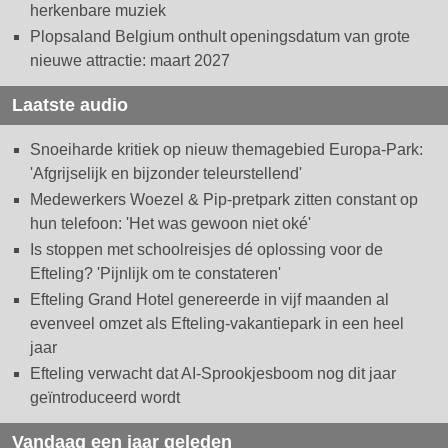
herkenbare muziek
Plopsaland Belgium onthult openingsdatum van grote
nieuwe attractie: maart 2027
Laatste audio
Snoeiharde kritiek op nieuw themagebied Europa-Park:
'Afgrijselijk en bijzonder teleurstellend'
Medewerkers Woezel & Pip-pretpark zitten constant op
hun telefoon: 'Het was gewoon niet oké'
Is stoppen met schoolreisjes dé oplossing voor de
Efteling? 'Pijnlijk om te constateren'
Efteling Grand Hotel genereerde in vijf maanden al
evenveel omzet als Efteling-vakantiepark in een heel
jaar
Efteling verwacht dat AI-Sprookjesboom nog dit jaar
geïntroduceerd wordt
Vandaag een jaar geleden