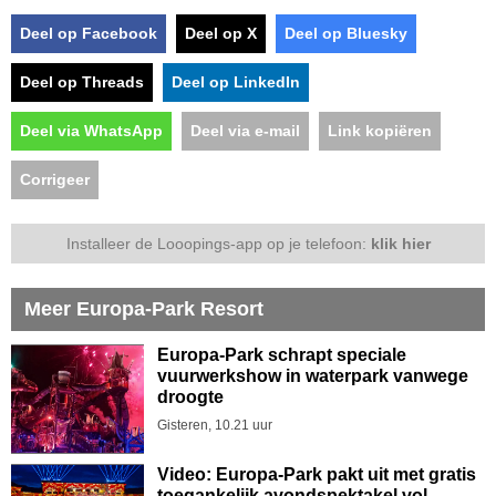
Deel op Facebook
Deel op X
Deel op Bluesky
Deel op Threads
Deel op LinkedIn
Deel via WhatsApp
Deel via e-mail
Link kopiëren
Corrigeer
Installeer de Looopings-app op je telefoon:
klik hier
Meer Europa-Park Resort
Europa-Park schrapt speciale
vuurwerkshow in waterpark vanwege
droogte
Gisteren, 10.21 uur
Video: Europa-Park pakt uit met gratis
toegankelijk avondspektakel vol