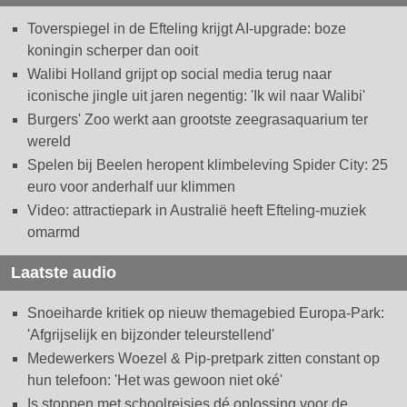
Toverspiegel in de Efteling krijgt AI-upgrade: boze
koningin scherper dan ooit
Walibi Holland grijpt op social media terug naar
iconische jingle uit jaren negentig: 'Ik wil naar Walibi'
Burgers' Zoo werkt aan grootste zeegrasaquarium ter
wereld
Spelen bij Beelen heropent klimbeleving Spider City: 25
euro voor anderhalf uur klimmen
Video: attractiepark in Australië heeft Efteling-muziek
omarmd
Laatste audio
Snoeiharde kritiek op nieuw themagebied Europa-Park:
'Afgrijselijk en bijzonder teleurstellend'
Medewerkers Woezel & Pip-pretpark zitten constant op
hun telefoon: 'Het was gewoon niet oké'
Is stoppen met schoolreisjes dé oplossing voor de