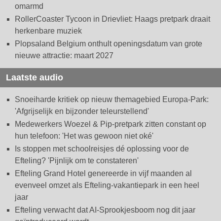
omarmd
RollerCoaster Tycoon in Drievliet: Haags pretpark draait
herkenbare muziek
Plopsaland Belgium onthult openingsdatum van grote
nieuwe attractie: maart 2027
Laatste audio
Snoeiharde kritiek op nieuw themagebied Europa-Park:
'Afgrijselijk en bijzonder teleurstellend'
Medewerkers Woezel & Pip-pretpark zitten constant op
hun telefoon: 'Het was gewoon niet oké'
Is stoppen met schoolreisjes dé oplossing voor de
Efteling? 'Pijnlijk om te constateren'
Efteling Grand Hotel genereerde in vijf maanden al
evenveel omzet als Efteling-vakantiepark in een heel
jaar
Efteling verwacht dat AI-Sprookjesboom nog dit jaar