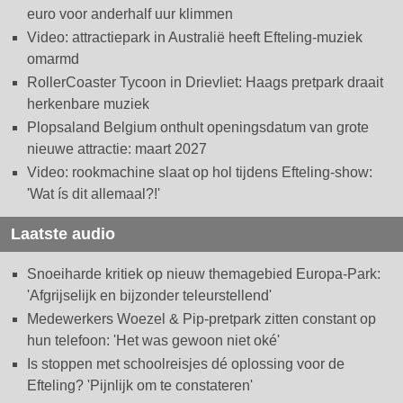
euro voor anderhalf uur klimmen
Video: attractiepark in Australië heeft Efteling-muziek
omarmd
RollerCoaster Tycoon in Drievliet: Haags pretpark draait
herkenbare muziek
Plopsaland Belgium onthult openingsdatum van grote
nieuwe attractie: maart 2027
Video: rookmachine slaat op hol tijdens Efteling-show:
'Wat ís dit allemaal?!'
Laatste audio
Snoeiharde kritiek op nieuw themagebied Europa-Park:
'Afgrijselijk en bijzonder teleurstellend'
Medewerkers Woezel & Pip-pretpark zitten constant op
hun telefoon: 'Het was gewoon niet oké'
Is stoppen met schoolreisjes dé oplossing voor de
Efteling? 'Pijnlijk om te constateren'