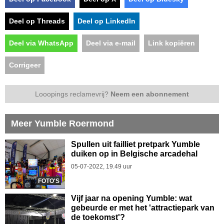
Deel op Threads
Deel op LinkedIn
Deel via WhatsApp
Deel via e-mail
Link kopiëren
Corrigeer
Looopings reclamevrij?
Neem een abonnement
Meer Yumble Roermond
Spullen uit failliet pretpark Yumble
duiken op in Belgische arcadehal
05-07-2022, 19.49 uur
FOTO'S
Vijf jaar na opening Yumble: wat
gebeurde er met het 'attractiepark van
de toekomst'?