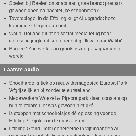
Spelen bij Beelen ontsnapt aan grote brand: pretpark
gewoon open na nachtelijke schoonmaak
Toverspiegel in de Efteling krijgt AI-upgrade: boze
koningin scherper dan ooit
Walibi Holland grijpt op social media terug naar
iconische jingle uit jaren negentig: 'Ik wil naar Walibi'
Burgers' Zoo werkt aan grootste zeegrasaquarium ter
wereld
Laatste audio
Snoeiharde kritiek op nieuw themagebied Europa-Park:
'Afgrijselijk en bijzonder teleurstellend'
Medewerkers Woezel & Pip-pretpark zitten constant op
hun telefoon: 'Het was gewoon niet oké'
Is stoppen met schoolreisjes dé oplossing voor de
Efteling? 'Pijnlijk om te constateren'
Efteling Grand Hotel genereerde in vijf maanden al
evenveel omzet als Efteling-vakantiepark in een heel