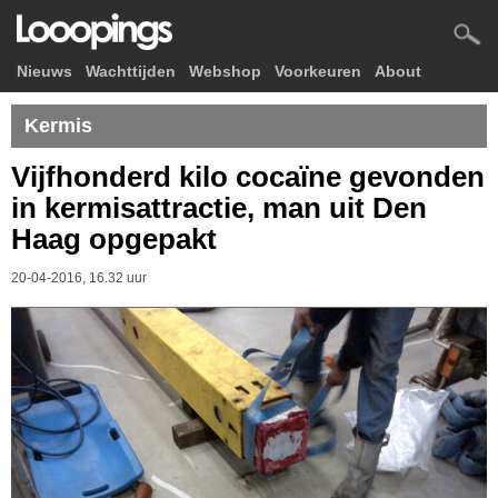
Nieuws
Wachttijden
Webshop
Voorkeuren
About
Kermis
Vijfhonderd kilo cocaïne gevonden
in kermisattractie, man uit Den
Haag opgepakt
20-04-2016, 16.32 uur