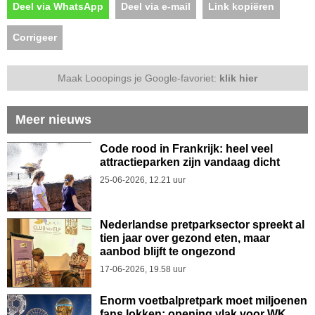
Deel via WhatsApp
Deel via e-mail
Link kopiëren
Corrigeer
Maak Looopings je Google-favoriet:
klik hier
Meer nieuws
Code rood in Frankrijk: heel veel
attractieparken zijn vandaag dicht
25-06-2026, 12.21 uur
Nederlandse pretparksector spreekt al
tien jaar over gezond eten, maar
aanbod blijft te ongezond
17-06-2026, 19.58 uur
Enorm voetbalpretpark moet miljoenen
fans lokken: opening vlak voor WK