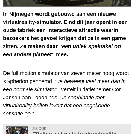
In Nijmegen wordt gebouwd aan een nieuwe
virtualreality-simulator. Eind dit jaar opent in een
oude fabriek een interactieve attractie waarin
bezoekers het gevoel krijgen dat ze ín een game
zitten. Ze maken daar
"een uniek spektakel op
een andere planeet"
mee.
De full-motion simulator van zeven meter hoog wordt
XSpherion genoemd.
"Je beweegt veel meer dan in
een normale simulator"
, vertelt initiatiefnemer Cor
Jansen aan Looopings.
"In combinatie met
virtualreality-brillen levert dat een ongekende
sensatie op."
ZIE OOK
Efteling ziet niets in virtualreality-