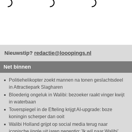
Nieuwstip?
redactie@looopings.nl
Net binnen
Politiehelikopter zoekt mannen na tonen geslachtsdeel
in Attractiepark Slagharen
Bloederig ongeluk in Walibi: bezoeker raakt vinger kwijt
in waterbaan
Toverspiegel in de Efteling krijgt AI-upgrade: boze
koningin scherper dan ooit
Walibi Holland grijpt op social media terug naar
iconische jingle uit jaren negentig: 'Ik wil naar Walibi'