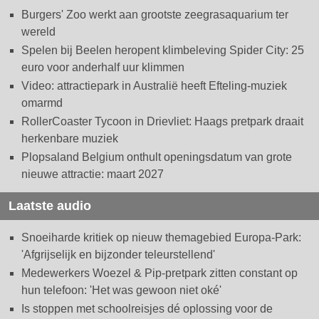
Burgers' Zoo werkt aan grootste zeegrasaquarium ter
wereld
Spelen bij Beelen heropent klimbeleving Spider City: 25
euro voor anderhalf uur klimmen
Video: attractiepark in Australië heeft Efteling-muziek
omarmd
RollerCoaster Tycoon in Drievliet: Haags pretpark draait
herkenbare muziek
Plopsaland Belgium onthult openingsdatum van grote
nieuwe attractie: maart 2027
Laatste audio
Snoeiharde kritiek op nieuw themagebied Europa-Park:
'Afgrijselijk en bijzonder teleurstellend'
Medewerkers Woezel & Pip-pretpark zitten constant op
hun telefoon: 'Het was gewoon niet oké'
Is stoppen met schoolreisjes dé oplossing voor de