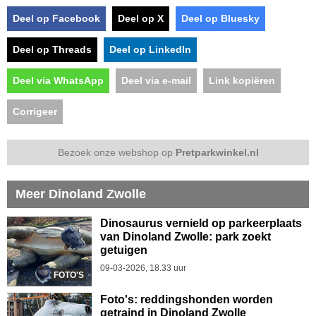
Deel op Facebook
Deel op X
Deel op Bluesky
Deel op Threads
Deel op LinkedIn
Deel via WhatsApp
Deel via e-mail
Link kopiëren
Corrigeer
Bezoek onze webshop op
Pretparkwinkel.nl
Meer Dinoland Zwolle
Dinosaurus vernield op parkeerplaats
van Dinoland Zwolle: park zoekt
getuigen
09-03-2026, 18.33 uur
FOTO'S
Foto's: reddingshonden worden
getraind in Dinoland Zwolle