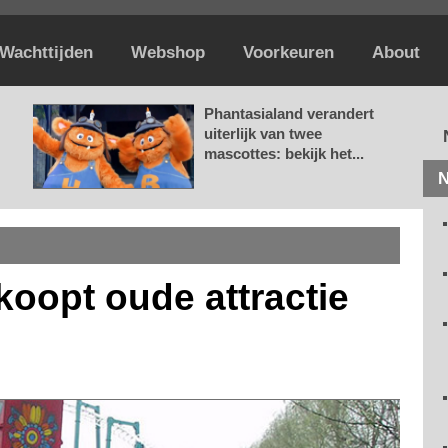
Wachttijden
Webshop
Voorkeuren
About
Phantasialand verandert
uiterlijk van twee
mascottes: bekijk het...
N
koopt oude attractie