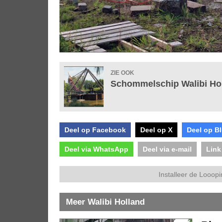
ZIE OOK
Schommelschip Walibi Ho
Deel op Facebook
Deel op X
Deel op B
Deel via WhatsApp
Deel via e-mail
Link
Installeer de Looopi
Meer Walibi Holland