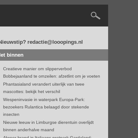
Nieuwstip? redactie@looopings.nl
et binnen
Creatieve manier om slipperverbod
Bobbejaanland te omzeilen: afzetlint om je voeten
Phantasialand verandert uiterlijk van twee
mascottes: bekijk het verschil
Wespeninvasie in waterpark Europa-Park:
bezoekers Rulantica belaagd door stekende
insecten
Nieuwe leeuw in Limburgse dierentuin overlijdt
binnen anderhalve maand
Alweer brand in Italiaans pretpark Gardaland: