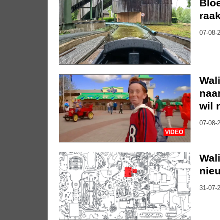
Bloe
raak
07-08-2
Wali
naar
wil 
07-08-2
VIDEO
Wal
nieu
31-07-2