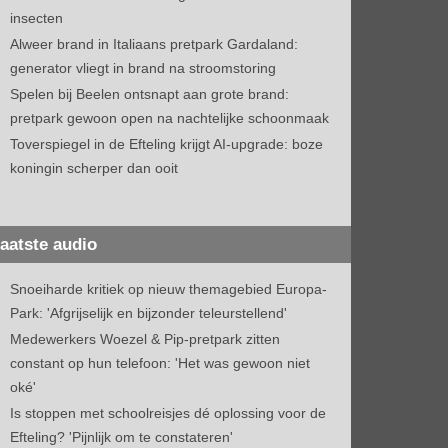
insecten
Alweer brand in Italiaans pretpark Gardaland:
generator vliegt in brand na stroomstoring
Spelen bij Beelen ontsnapt aan grote brand:
pretpark gewoon open na nachtelijke schoonmaak
Toverspiegel in de Efteling krijgt AI-upgrade: boze
koningin scherper dan ooit
aatste audio
Snoeiharde kritiek op nieuw themagebied Europa-
Park: 'Afgrijselijk en bijzonder teleurstellend'
Medewerkers Woezel & Pip-pretpark zitten
constant op hun telefoon: 'Het was gewoon niet
oké'
Is stoppen met schoolreisjes dé oplossing voor de
Efteling? 'Pijnlijk om te constateren'