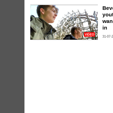
Bev
you
wan
in
VIDEO
31-07-2