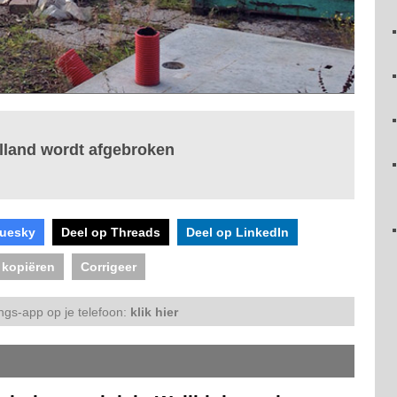
lland wordt afgebroken
luesky
Deel op Threads
Deel op LinkedIn
 kopiëren
Corrigeer
ngs-app op je telefoon:
klik hier