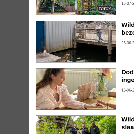
15-07-2
FOTO'S
Wil
bez
26-06-2
Dode
inge
13-06-2
Wil
sla