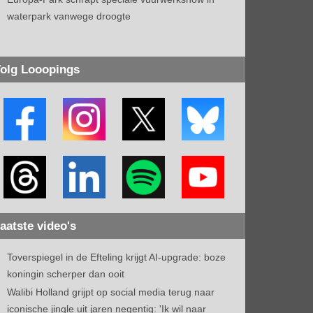
waterpark vanwege droogte
olg Looopings
aatste video's
Toverspiegel in de Efteling krijgt AI-upgrade: boze
koningin scherper dan ooit
Walibi Holland grijpt op social media terug naar
iconische jingle uit jaren negentig: 'Ik wil naar