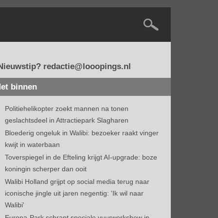
Nieuwstip? redactie@looopings.nl
et binnen
Politiehelikopter zoekt mannen na tonen
geslachtsdeel in Attractiepark Slagharen
Bloederig ongeluk in Walibi: bezoeker raakt vinger
kwijt in waterbaan
Toverspiegel in de Efteling krijgt AI-upgrade: boze
koningin scherper dan ooit
Walibi Holland grijpt op social media terug naar
iconische jingle uit jaren negentig: 'Ik wil naar
Walibi'
Europa-Park schrapt speciale vuurwerkshow in