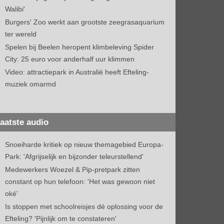
Walibi'
Burgers' Zoo werkt aan grootste zeegrasaquarium
ter wereld
Spelen bij Beelen heropent klimbeleving Spider
City: 25 euro voor anderhalf uur klimmen
Video: attractiepark in Australië heeft Efteling-
muziek omarmd
aatste audio
Snoeiharde kritiek op nieuw themagebied Europa-
Park: 'Afgrijselijk en bijzonder teleurstellend'
Medewerkers Woezel & Pip-pretpark zitten
constant op hun telefoon: 'Het was gewoon niet
oké'
Is stoppen met schoolreisjes dé oplossing voor de
Efteling? 'Pijnlijk om te constateren'