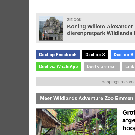
ZIE OOK
Koning Willem-Alexander 
dierenpretpark Wildland
Deel op Facebook
Deel op X
Deel op B
Deel via WhatsApp
Deel via e-mail
Link
Looopings reclame
Meer Wildlands Adventure Zoo Emmen
Gro
afg
hoo