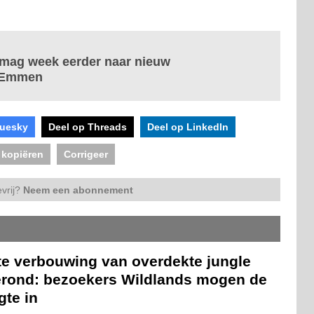
mag week eerder naar nieuw
s Emmen
luesky
Deel op Threads
Deel op LinkedIn
 kopiëren
Corrigeer
vrij?
Neem een abonnement
te verbouwing van overdekte jungle
erond: bezoekers Wildlands mogen de
gte in