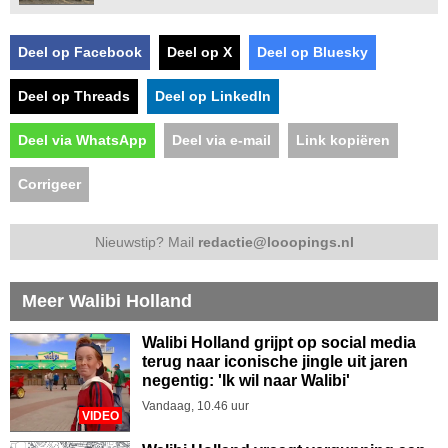
Deel op Facebook
Deel op X
Deel op Bluesky
Deel op Threads
Deel op LinkedIn
Deel via WhatsApp
Deel via e-mail
Link kopiëren
Corrigeer
Nieuwstip? Mail
redactie@looopings.nl
Meer Walibi Holland
Walibi Holland grijpt op social media
terug naar iconische jingle uit jaren
negentig: 'Ik wil naar Walibi'
Vandaag, 10.46 uur
VIDEO