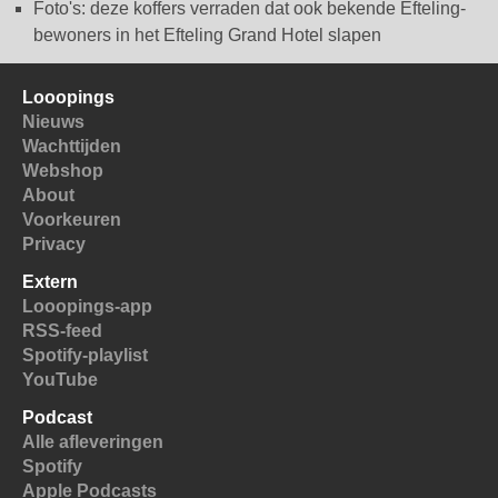
Foto's: deze koffers verraden dat ook bekende Efteling-
bewoners in het Efteling Grand Hotel slapen
Looopings
Nieuws
Wachttijden
Webshop
About
Voorkeuren
Privacy
Extern
Looopings-app
RSS-feed
Spotify-playlist
YouTube
Podcast
Alle afleveringen
Spotify
Apple Podcasts