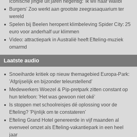
iconische jingle uit jaren negentig: 'Ik wil naar Walibi'
Burgers' Zoo werkt aan grootste zeegrasaquarium ter
wereld
Spelen bij Beelen heropent klimbeleving Spider City: 25
euro voor anderhalf uur klimmen
Video: attractiepark in Australië heeft Efteling-muziek
omarmd
Laatste audio
Snoeiharde kritiek op nieuw themagebied Europa-Park:
'Afgrijselijk en bijzonder teleurstellend'
Medewerkers Woezel & Pip-pretpark zitten constant op
hun telefoon: 'Het was gewoon niet oké'
Is stoppen met schoolreisjes dé oplossing voor de
Efteling? 'Pijnlijk om te constateren'
Efteling Grand Hotel genereerde in vijf maanden al
evenveel omzet als Efteling-vakantiepark in een heel
jaar