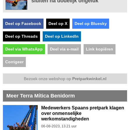
sluiten na dodelijk ongeluk
Deel op Facebook
Deel op X
Deel op Bluesky
Deel op Threads
Deel op LinkedIn
Deel via WhatsApp
Deel via e-mail
Link kopiëren
Corrigeer
Bezoek onze webshop op
Pretparkwinkel.nl
Meer Terra Mítica Benidorm
Medewerkers Spaans pretpark klagen
over onmenselijke
werkomstandigheden
06-08-2023, 13.21 uur