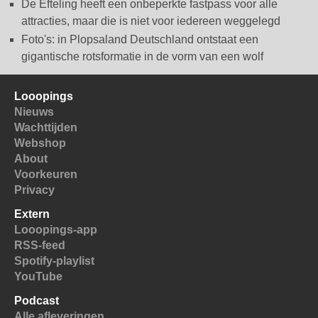
De Efteling heeft een onbeperkte fastpass voor alle
attracties, maar die is niet voor iedereen weggelegd
Foto's: in Plopsaland Deutschland ontstaat een
gigantische rotsformatie in de vorm van een wolf
Looopings
Nieuws
Wachttijden
Webshop
About
Voorkeuren
Privacy
Extern
Looopings-app
RSS-feed
Spotify-playlist
YouTube
Podcast
Alle afleveringen