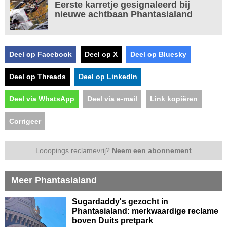
Eerste karretje gesignaleerd bij
nieuwe achtbaan Phantasialand
Deel op Facebook
Deel op X
Deel op Bluesky
Deel op Threads
Deel op LinkedIn
Deel via WhatsApp
Deel via e-mail
Link kopiëren
Corrigeer
Looopings reclamevrij?
Neem een abonnement
Meer Phantasialand
Sugardaddy's gezocht in
Phantasialand: merkwaardige reclame
boven Duits pretpark