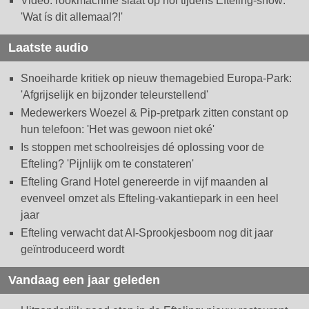
Video: rookmachine slaat op hol tijdens Efteling-show:
'Wat ís dit allemaal?!'
Laatste audio
Snoeiharde kritiek op nieuw themagebied Europa-Park:
'Afgrijselijk en bijzonder teleurstellend'
Medewerkers Woezel & Pip-pretpark zitten constant op
hun telefoon: 'Het was gewoon niet oké'
Is stoppen met schoolreisjes dé oplossing voor de
Efteling? 'Pijnlijk om te constateren'
Efteling Grand Hotel genereerde in vijf maanden al
evenveel omzet als Efteling-vakantiepark in een heel
jaar
Efteling verwacht dat AI-Sprookjesboom nog dit jaar
geïntroduceerd wordt
Vandaag een jaar geleden