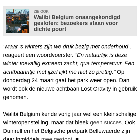
ZIE OOK
Walibi Belgium onaangekondigd
gesloten: bezoekers staan voor
dichte poort
"Maar 's winters zijn we druk bezig met onderhoud"
,
reageert een woordvoerster.
"En natuurlijk is deze
winter toevallig extreem zacht, qua temperatuur. Een
achtbaanritje met ijzel lijkt me niet zo prettig."
Op
donderdag 24 maart gaat het park weer open. Dan
wordt ook de nieuwe achtbaan Lost Gravity in gebruik
genomen.
Walibi Belgium kende vorig jaar wel een kleinschalige
winteropenstelling, maar dat bleek
geen succes
. Ook
Duinrell en het Belgische pretpark Bellewaerde zijn
daar inmiddels
mee gestopt
.
■