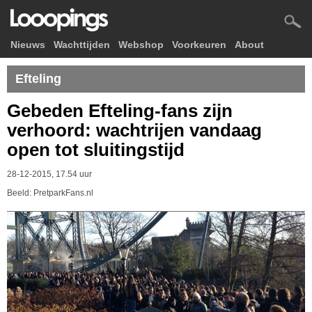
Nieuws
Wachttijden
Webshop
Voorkeuren
About
Efteling
Gebeden Efteling-fans zijn
verhoord: wachtrijen vandaag
open tot sluitingstijd
28-12-2015, 17.54 uur
Beeld: PretparkFans.nl