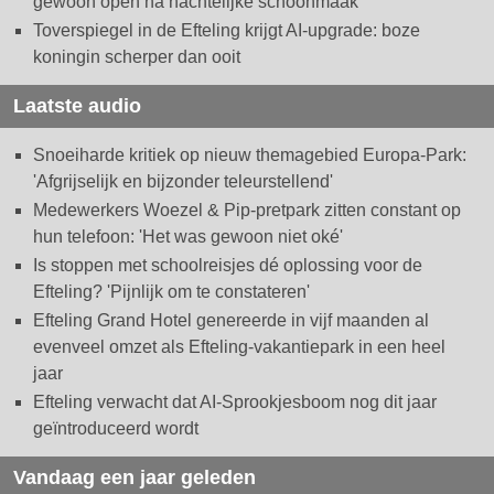
gewoon open na nachtelijke schoonmaak
Toverspiegel in de Efteling krijgt AI-upgrade: boze
koningin scherper dan ooit
Laatste audio
Snoeiharde kritiek op nieuw themagebied Europa-Park:
'Afgrijselijk en bijzonder teleurstellend'
Medewerkers Woezel & Pip-pretpark zitten constant op
hun telefoon: 'Het was gewoon niet oké'
Is stoppen met schoolreisjes dé oplossing voor de
Efteling? 'Pijnlijk om te constateren'
Efteling Grand Hotel genereerde in vijf maanden al
evenveel omzet als Efteling-vakantiepark in een heel
jaar
Efteling verwacht dat AI-Sprookjesboom nog dit jaar
geïntroduceerd wordt
Vandaag een jaar geleden