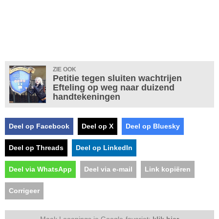
ZIE OOK
Petitie tegen sluiten wachtrijen
Efteling op weg naar duizend
handtekeningen
Deel op Facebook
Deel op X
Deel op Bluesky
Deel op Threads
Deel op LinkedIn
Deel via WhatsApp
Deel via e-mail
Link kopiëren
Corrigeer
Maak Looopings je Google-favoriet:
klik hier