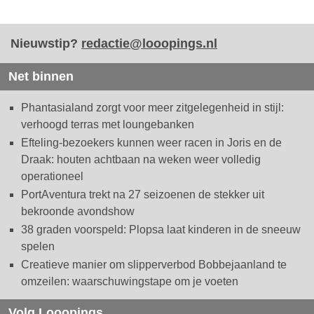
Nieuwstip?
redactie@looopings.nl
Net binnen
Phantasialand zorgt voor meer zitgelegenheid in stijl:
verhoogd terras met loungebanken
Efteling-bezoekers kunnen weer racen in Joris en de
Draak: houten achtbaan na weken weer volledig
operationeel
PortAventura trekt na 27 seizoenen de stekker uit
bekroonde avondshow
38 graden voorspeld: Plopsa laat kinderen in de sneeuw
spelen
Creatieve manier om slipperverbod Bobbejaanland te
omzeilen: waarschuwingstape om je voeten
Volg Looopings