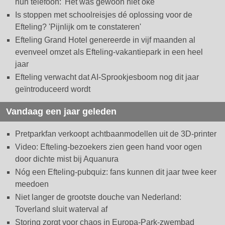
hun telefoon: 'Het was gewoon niet oké'
Is stoppen met schoolreisjes dé oplossing voor de
Efteling? 'Pijnlijk om te constateren'
Efteling Grand Hotel genereerde in vijf maanden al
evenveel omzet als Efteling-vakantiepark in een heel
jaar
Efteling verwacht dat AI-Sprookjesboom nog dit jaar
geïntroduceerd wordt
Vandaag een jaar geleden
Pretparkfan verkoopt achtbaanmodellen uit de 3D-printer
Video: Efteling-bezoekers zien geen hand voor ogen
door dichte mist bij Aquanura
Nóg een Efteling-pubquiz: fans kunnen dit jaar twee keer
meedoen
Niet langer de grootste douche van Nederland:
Toverland sluit waterval af
Storing zorgt voor chaos in Europa-Park-zwembad