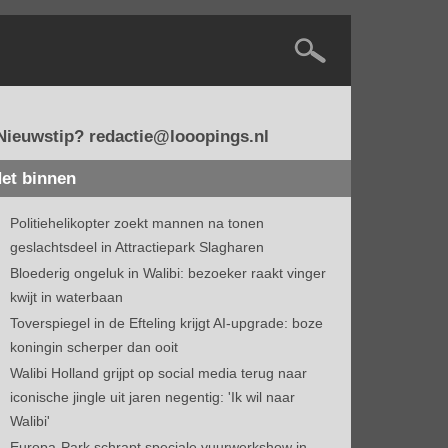
Nieuwstip? redactie@looopings.nl
et binnen
Politiehelikopter zoekt mannen na tonen
geslachtsdeel in Attractiepark Slagharen
Bloederig ongeluk in Walibi: bezoeker raakt vinger
kwijt in waterbaan
Toverspiegel in de Efteling krijgt AI-upgrade: boze
koningin scherper dan ooit
Walibi Holland grijpt op social media terug naar
iconische jingle uit jaren negentig: 'Ik wil naar
Walibi'
Europa-Park schrapt speciale vuurwerkshow in