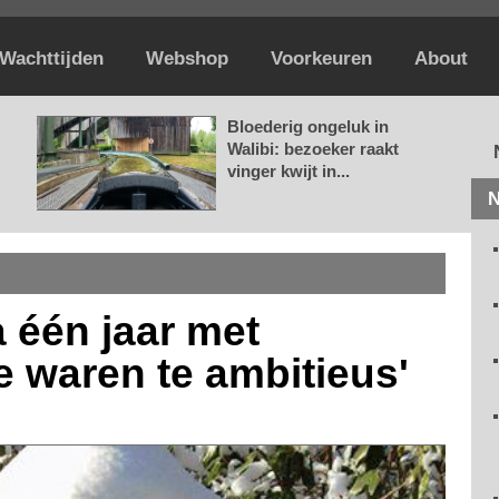
Wachttijden
Webshop
Voorkeuren
About
Bloederig ongeluk in
Walibi: bezoeker raakt
vinger kwijt in...
N
a één jaar met
e waren te ambitieus'