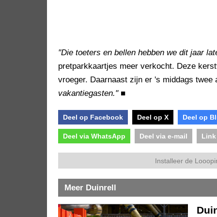
"Die toeters en bellen hebben we dit jaar lat
pretparkkaartjes meer verkocht. Deze kerstv
vroeger. Daarnaast zijn er 's middags twee at
vakantiegasten."
■
Deel op Facebook
Deel op X
Deel op B
Deel via WhatsApp
Deel via e-mail
Link
Installeer de Looopi
Meer Duinrell
Duin