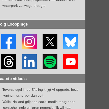
waterpark vanwege droogte
olg Looopings
aatste video's
Toverspiegel in de Efteling krijgt AI-upgrade: boze
koningin scherper dan ooit
Walibi Holland grijpt op social media terug naar
iconische jingle uit jaren negentig: 'Ik wil naar