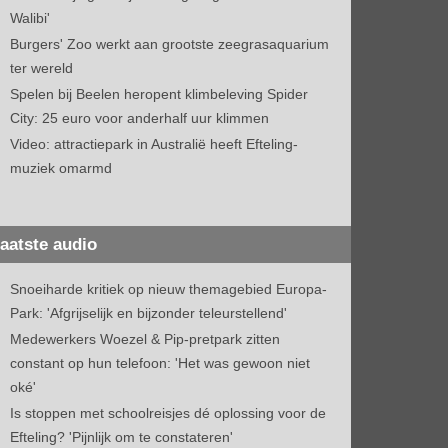
Walibi'
Burgers' Zoo werkt aan grootste zeegrasaquarium
ter wereld
Spelen bij Beelen heropent klimbeleving Spider
City: 25 euro voor anderhalf uur klimmen
Video: attractiepark in Australië heeft Efteling-
muziek omarmd
aatste audio
Snoeiharde kritiek op nieuw themagebied Europa-
Park: 'Afgrijselijk en bijzonder teleurstellend'
Medewerkers Woezel & Pip-pretpark zitten
constant op hun telefoon: 'Het was gewoon niet
oké'
Is stoppen met schoolreisjes dé oplossing voor de
Efteling? 'Pijnlijk om te constateren'