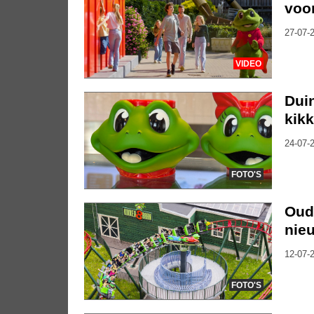
voo
27-07-2
VIDEO
Duin
kik
24-07-2
FOTO'S
Oude
nieu
12-07-2
FOTO'S