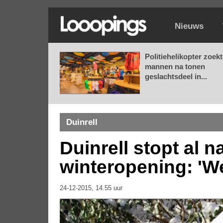
Nieuws
Politiehelikopter zoekt
mannen na tonen
geslachtsdeel in...
Duinrell
Duinrell stopt al n
winteropening: 'W
24-12-2015, 14.55 uur