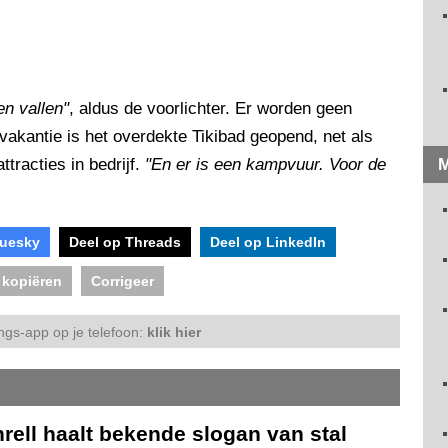
en vallen"
, aldus de voorlichter. Er worden geen
akantie is het overdekte Tikibad geopend, net als
tracties in bedrijf.
"En er is een kampvuur. Voor de
M
luesky
Deel op Threads
Deel op LinkedIn
 kopiëren
Corrigeer
ngs-app op je telefoon:
klik hier
rell haalt bekende slogan van stal