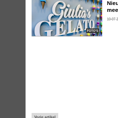
Nieu
mee
10-07-2
FOTO'S
Vorig artikel