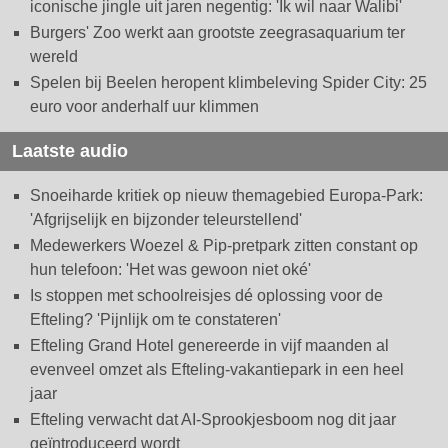
iconische jingle uit jaren negentig: 'Ik wil naar Walibi'
Burgers' Zoo werkt aan grootste zeegrasaquarium ter
wereld
Spelen bij Beelen heropent klimbeleving Spider City: 25
euro voor anderhalf uur klimmen
Laatste audio
Snoeiharde kritiek op nieuw themagebied Europa-Park:
'Afgrijselijk en bijzonder teleurstellend'
Medewerkers Woezel & Pip-pretpark zitten constant op
hun telefoon: 'Het was gewoon niet oké'
Is stoppen met schoolreisjes dé oplossing voor de
Efteling? 'Pijnlijk om te constateren'
Efteling Grand Hotel genereerde in vijf maanden al
evenveel omzet als Efteling-vakantiepark in een heel
jaar
Efteling verwacht dat AI-Sprookjesboom nog dit jaar
geïntroduceerd wordt