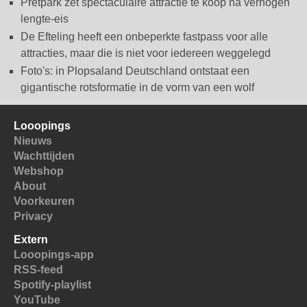
Pretpark zet spectaculaire attractie te koop na verhogen
lengte-eis
De Efteling heeft een onbeperkte fastpass voor alle
attracties, maar die is niet voor iedereen weggelegd
Foto's: in Plopsaland Deutschland ontstaat een
gigantische rotsformatie in de vorm van een wolf
Looopings
Nieuws
Wachttijden
Webshop
About
Voorkeuren
Privacy
Extern
Looopings-app
RSS-feed
Spotify-playlist
YouTube