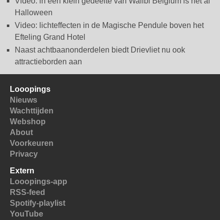
Video: in een klein gedeelte van Walibi Belgium is het al
Halloween
Video: lichteffecten in de Magische Pendule boven het
Efteling Grand Hotel
Naast achtbaanonderdelen biedt Drievliet nu ook
attractieborden aan
Looopings
Nieuws
Wachttijden
Webshop
About
Voorkeuren
Privacy
Extern
Looopings-app
RSS-feed
Spotify-playlist
YouTube