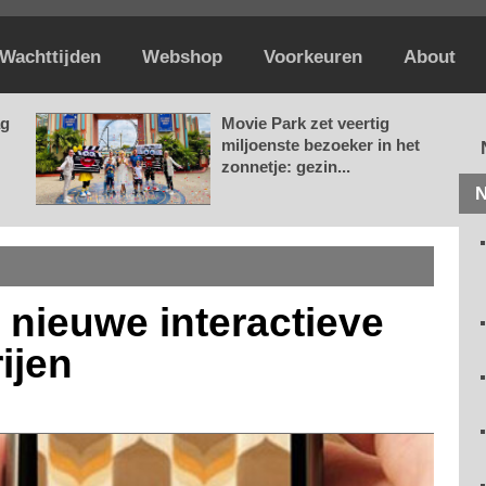
Wachttijden
Webshop
Voorkeuren
About
ag
Movie Park zet veertig
miljoenste bezoeker in het
zonnetje: gezin...
N
t nieuwe interactieve
ijen