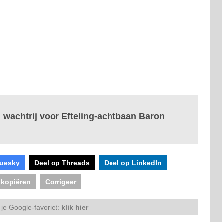
n wachtrij voor Efteling-achtbaan Baron
luesky
Deel op Threads
Deel op LinkedIn
 kopiëren
Corrigeer
je Google-favoriet:
klik hier