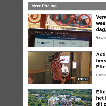
Meer Efteling
Ver
weer
dag
Gistere
Act
herv
Efte
Gistere
FOTO'S
Eft
het 
dit 