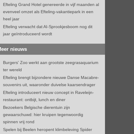
Efteling Grand Hotel genereerde in vijf maanden al
evenveel omzet als Efteling-vakantiepark in een
heel jaar
Efteling verwacht dat AI-Sprookjesboom nog dit
jaar geïntroduceerd wordt
eer nieuws
Burgers' Zoo werkt aan grootste zeegrasaquarium
ter wereld
Efteling brengt bijzondere nieuwe Danse Macabre-
souvenirs uit, waaronder duivelse kaarsendrager
Efteling introduceert nieuw concept in Raveleijn-
restaurant: ontbijt, lunch en diner
Bezoekers Belgische dierentuin zijn
gewaarschuwd: hier kruipen tegenwoordig
spinnen vrij rond
Spelen bij Beelen heropent klimbeleving Spider