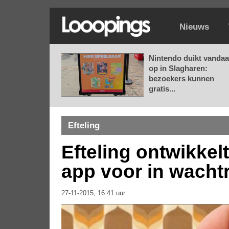
Nieuws
Nintendo duikt vanda
op in Slagharen:
bezoekers kunnen
gratis...
Efteling
Efteling ontwikkel
app voor in wachtr
27-11-2015, 16.41 uur