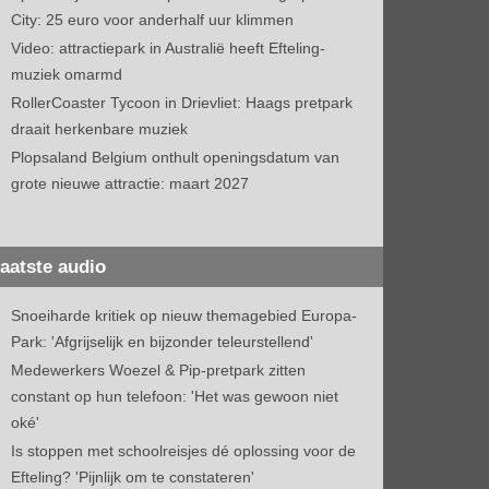
City: 25 euro voor anderhalf uur klimmen
Video: attractiepark in Australië heeft Efteling-
muziek omarmd
RollerCoaster Tycoon in Drievliet: Haags pretpark
draait herkenbare muziek
Plopsaland Belgium onthult openingsdatum van
grote nieuwe attractie: maart 2027
aatste audio
Snoeiharde kritiek op nieuw themagebied Europa-
Park: 'Afgrijselijk en bijzonder teleurstellend'
Medewerkers Woezel & Pip-pretpark zitten
constant op hun telefoon: 'Het was gewoon niet
oké'
Is stoppen met schoolreisjes dé oplossing voor de
Efteling? 'Pijnlijk om te constateren'