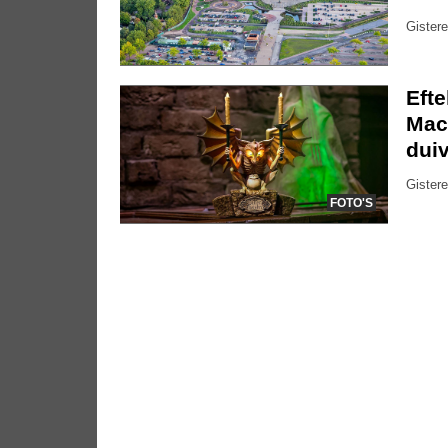
Gistere
Eft
Mac
dui
Gistere
FOTO'S