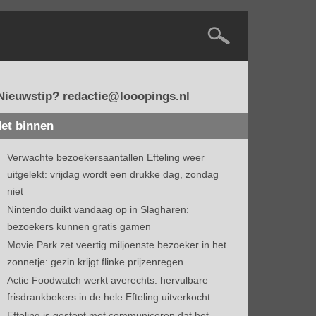
Nieuwstip? redactie@looopings.nl
et binnen
Verwachte bezoekersaantallen Efteling weer
uitgelekt: vrijdag wordt een drukke dag, zondag
niet
Nintendo duikt vandaag op in Slagharen:
bezoekers kunnen gratis gamen
Movie Park zet veertig miljoenste bezoeker in het
zonnetje: gezin krijgt flinke prijzenregen
Actie Foodwatch werkt averechts: hervulbare
frisdrankbekers in de hele Efteling uitverkocht
Efteling is gestopt met communiceren dat het