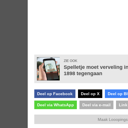
ZIE OOK
Spelletje moet verveling i
1898 tegengaan
Deel op Facebook
Deel op X
Deel op B
Deel via WhatsApp
Deel via e-mail
Link
Maak Looopings 