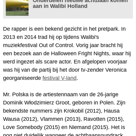
Onderdelen nieuwe achtbaan komen
aan in Walibi Holland
De rapper is een bekend gezicht in het pretpark. In
2013 en 2014 trad hij op tijdens Walibi's
muziekfestival Out of Control. Vorig jaar bracht hij
een bezoek aan de Halloween Fright Nights, waar hij
werd ingezet als scare actor. En afgelopen voorjaar
was hij van de partij bij het door tv-zender Veronica
georganiseerde
festival V-land
.
Mr. Polska is de artiestennaam van de 26-jarige
Dominik Włodzimierz Groot, geboren in Polen. Zijn
bekendste nummers zijn Krokobil (2012), Hausa
Wausa (2012), Vlammen (2013), Ravotten (2015),
Love Somebody (2015) en Niemand (2015). Het is
nog niet duidelijk wanneer de achtbaansoundrack