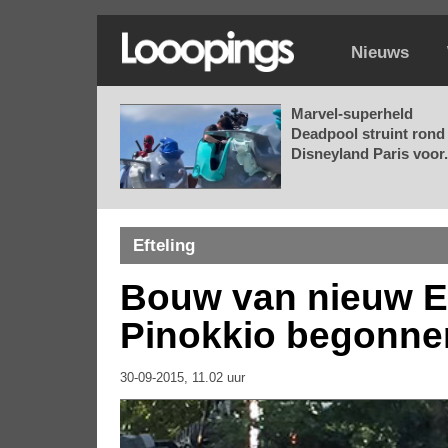
Nieuws
Marvel-superheld
Deadpool struint rond 
Disneyland Paris voor.
Efteling
Bouw van nieuw Ef
Pinokkio begonne
30-09-2015, 11.02 uur