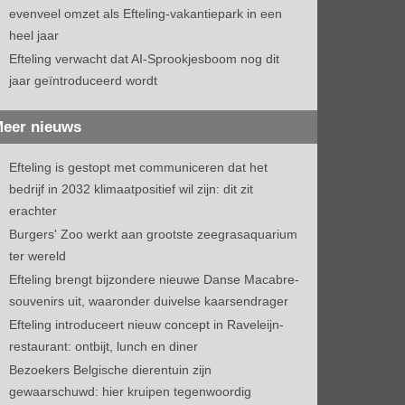
evenveel omzet als Efteling-vakantiepark in een
heel jaar
Efteling verwacht dat AI-Sprookjesboom nog dit
jaar geïntroduceerd wordt
eer nieuws
Efteling is gestopt met communiceren dat het
bedrijf in 2032 klimaatpositief wil zijn: dit zit
erachter
Burgers' Zoo werkt aan grootste zeegrasaquarium
ter wereld
Efteling brengt bijzondere nieuwe Danse Macabre-
souvenirs uit, waaronder duivelse kaarsendrager
Efteling introduceert nieuw concept in Raveleijn-
restaurant: ontbijt, lunch en diner
Bezoekers Belgische dierentuin zijn
gewaarschuwd: hier kruipen tegenwoordig