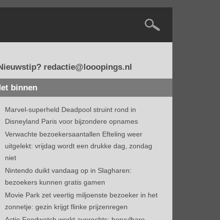
Nieuwstip? redactie@looopings.nl
et binnen
Marvel-superheld Deadpool struint rond in
Disneyland Paris voor bijzondere opnames
Verwachte bezoekersaantallen Efteling weer
uitgelekt: vrijdag wordt een drukke dag, zondag
niet
Nintendo duikt vandaag op in Slagharen:
bezoekers kunnen gratis gamen
Movie Park zet veertig miljoenste bezoeker in het
zonnetje: gezin krijgt flinke prijzenregen
Actie Foodwatch werkt averechts: hervulbare