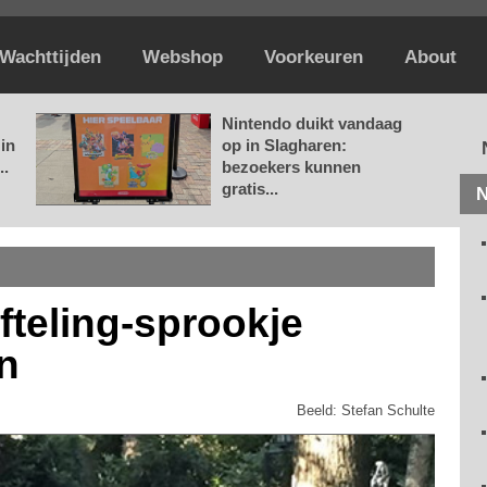
Wachttijden
Webshop
Voorkeuren
About
Nintendo duikt vandaag
in
op in Slagharen:
..
bezoekers kunnen
gratis...
N
teling-sprookje
n
Beeld: Stefan Schulte