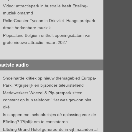
Video: attractiepark in Australië heeft Efteling-
muziek omarmd
RollerCoaster Tycoon in Drievliet: Haags pretpark
draait herkenbare muziek
Plopsaland Belgium onthult openingsdatum van
grote nieuwe attractie: maart 2027
aatste audio
Snoeiharde kritiek op nieuw themagebied Europa-
Park: 'Afgrijselijk en bijzonder teleurstellend'
Medewerkers Woezel & Pip-pretpark zitten
constant op hun telefoon: 'Het was gewoon niet
oké'
Is stoppen met schoolreisjes dé oplossing voor de
Efteling? 'Pijnlijk om te constateren'
Efteling Grand Hotel genereerde in vijf maanden al