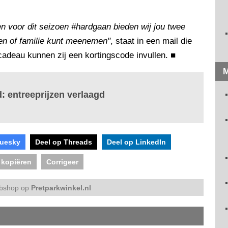
 voor dit seizoen #hardgaan bieden wij jou twee
nden of familie kunt meenemen"
, staat in een mail die
cadeau kunnen zij een kortingscode invullen.
■
M
 entreeprijzen verlaagd
luesky
Deel op Threads
Deel op LinkedIn
 kopiëren
Corrigeer
bshop op
Pretparkwinkel.nl