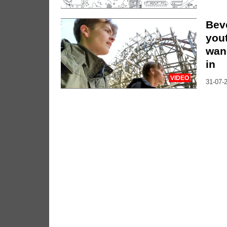
Bev
you
wan
in
VIDEO
31-07-2