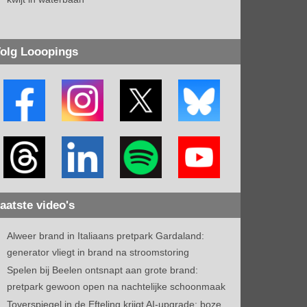
olg Looopings
aatste video's
Alweer brand in Italiaans pretpark Gardaland:
generator vliegt in brand na stroomstoring
Spelen bij Beelen ontsnapt aan grote brand:
pretpark gewoon open na nachtelijke schoonmaak
Toverspiegel in de Efteling krijgt AI-upgrade: boze