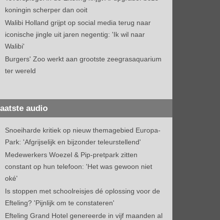
koningin scherper dan ooit
Walibi Holland grijpt op social media terug naar
iconische jingle uit jaren negentig: 'Ik wil naar
Walibi'
Burgers' Zoo werkt aan grootste zeegrasaquarium
ter wereld
aatste audio
Snoeiharde kritiek op nieuw themagebied Europa-
Park: 'Afgrijselijk en bijzonder teleurstellend'
Medewerkers Woezel & Pip-pretpark zitten
constant op hun telefoon: 'Het was gewoon niet
oké'
Is stoppen met schoolreisjes dé oplossing voor de
Efteling? 'Pijnlijk om te constateren'
Efteling Grand Hotel genereerde in vijf maanden al