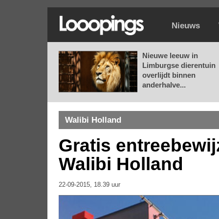
Nieuws
Nieuwe leeuw in
Limburgse dierentuin
overlijdt binnen
anderhalve...
Walibi Holland
Gratis entreebewi
Walibi Holland
22-09-2015, 18.39 uur