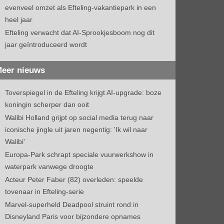
evenveel omzet als Efteling-vakantiepark in een
heel jaar
Efteling verwacht dat AI-Sprookjesboom nog dit
jaar geïntroduceerd wordt
eer nieuws
Toverspiegel in de Efteling krijgt AI-upgrade: boze
koningin scherper dan ooit
Walibi Holland grijpt op social media terug naar
iconische jingle uit jaren negentig: 'Ik wil naar
Walibi'
Europa-Park schrapt speciale vuurwerkshow in
waterpark vanwege droogte
Acteur Peter Faber (82) overleden: speelde
tovenaar in Efteling-serie
Marvel-superheld Deadpool struint rond in
Disneyland Paris voor bijzondere opnames