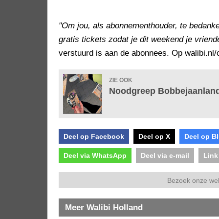
"Om jou, als abonnementhouder, te bedanken
gratis tickets zodat je dit weekend je vrie
verstuurd is aan de abonnees. Op walibi.nl/
ZIE OOK
Noodgreep Bobbejaanland:
Deel op Facebook
Deel op X
Deel op B
Deel via WhatsApp
Deel via e-mail
Link
Bezoek onze we
Meer Walibi Holland