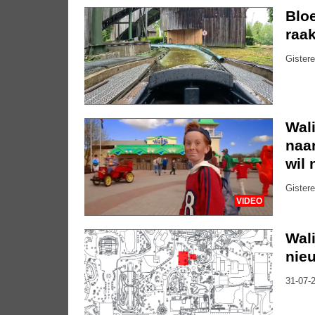
Bloe
raak
Gistere
Wali
naar
wil 
Gistere
VIDEO
Wal
nieu
31-07-2