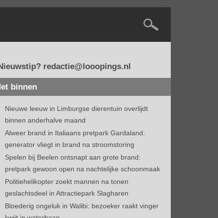
Nieuwstip? redactie@looopings.nl
et binnen
Nieuwe leeuw in Limburgse dierentuin overlijdt
binnen anderhalve maand
Alweer brand in Italiaans pretpark Gardaland:
generator vliegt in brand na stroomstoring
Spelen bij Beelen ontsnapt aan grote brand:
pretpark gewoon open na nachtelijke schoonmaak
Politiehelikopter zoekt mannen na tonen
geslachtsdeel in Attractiepark Slagharen
Bloederig ongeluk in Walibi: bezoeker raakt vinger
kwijt in waterbaan