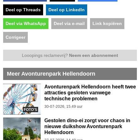
Deel op Threads
Deel op LinkedIn
Deel via WhatsApp
Deel via e-mail
Link kopiëren
Corrigeer
Looopings reclamevrij?
Neem een abonnement
Meer Avonturenpark Hellendoorn
Avonturenpark Hellendoorn heeft twee
attracties gesloten vanwege
technische problemen
30-07-2026, 15.49 uur
FOTO'S
Gestolen dino-ei zorgt voor chaos in
nieuwe duikshow Avonturenpark
Hellendoorn