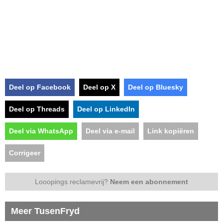
Deel op Facebook
Deel op X
Deel op Bluesky
Deel op Threads
Deel op LinkedIn
Deel via WhatsApp
Deel via e-mail
Link kopiëren
Corrigeer
Looopings reclamevrij?
Neem een abonnement
Meer TusenFryd