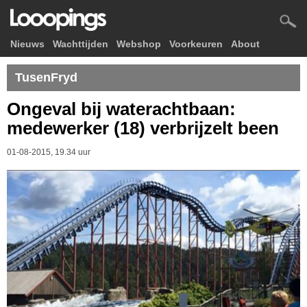
Nieuws
Wachttijden
Webshop
Voorkeuren
About
TusenFryd
Ongeval bij waterachtbaan:
medewerker (18) verbrijzelt been
01-08-2015, 19.34 uur