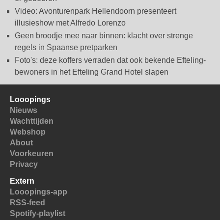
Video: Avonturenpark Hellendoorn presenteert
illusieshow met Alfredo Lorenzo
Geen broodje mee naar binnen: klacht over strenge
regels in Spaanse pretparken
Foto's: deze koffers verraden dat ook bekende Efteling-
bewoners in het Efteling Grand Hotel slapen
Looopings
Nieuws
Wachttijden
Webshop
About
Voorkeuren
Privacy
Extern
Looopings-app
RSS-feed
Spotify-playlist