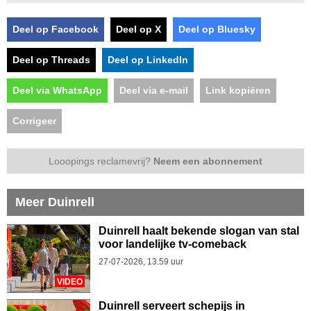
Deel op Facebook
Deel op X
Deel op Bluesky
Deel op Threads
Deel op LinkedIn
Deel via WhatsApp
Deel via e-mail
Link kopiëren
Corrigeer
Looopings reclamevrij?
Neem een abonnement
Meer Duinrell
Duinrell haalt bekende slogan van stal
voor landelijke tv-comeback
27-07-2026, 13.59 uur
VIDEO
Duinrell serveert schepijs in