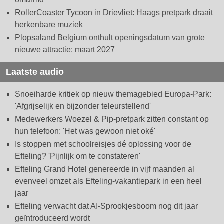
RollerCoaster Tycoon in Drievliet: Haags pretpark draait
herkenbare muziek
Plopsaland Belgium onthult openingsdatum van grote
nieuwe attractie: maart 2027
Laatste audio
Snoeiharde kritiek op nieuw themagebied Europa-Park:
'Afgrijselijk en bijzonder teleurstellend'
Medewerkers Woezel & Pip-pretpark zitten constant op
hun telefoon: 'Het was gewoon niet oké'
Is stoppen met schoolreisjes dé oplossing voor de
Efteling? 'Pijnlijk om te constateren'
Efteling Grand Hotel genereerde in vijf maanden al
evenveel omzet als Efteling-vakantiepark in een heel
jaar
Efteling verwacht dat AI-Sprookjesboom nog dit jaar
geïntroduceerd wordt