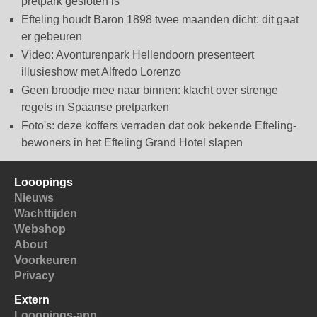
pretpark gesloten is
Efteling houdt Baron 1898 twee maanden dicht: dit gaat
er gebeuren
Video: Avonturenpark Hellendoorn presenteert
illusieshow met Alfredo Lorenzo
Geen broodje mee naar binnen: klacht over strenge
regels in Spaanse pretparken
Foto's: deze koffers verraden dat ook bekende Efteling-
bewoners in het Efteling Grand Hotel slapen
Looopings
Nieuws
Wachttijden
Webshop
About
Voorkeuren
Privacy
Extern
Looopings-app