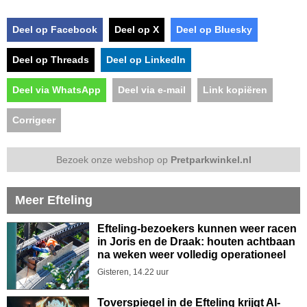
Deel op Facebook
Deel op X
Deel op Bluesky
Deel op Threads
Deel op LinkedIn
Deel via WhatsApp
Deel via e-mail
Link kopiëren
Corrigeer
Bezoek onze webshop op
Pretparkwinkel.nl
Meer Efteling
Efteling-bezoekers kunnen weer racen
in Joris en de Draak: houten achtbaan
na weken weer volledig operationeel
Gisteren, 14.22 uur
Toverspiegel in de Efteling krijgt AI-