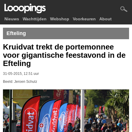
Nieuws
Wachttijden
Webshop
Voorkeuren
About
Efteling
Kruidvat trekt de portemonnee
voor gigantische feestavond in de
Efteling
31-05-2015, 12.51 uur
Beeld: Jeroen Schulz