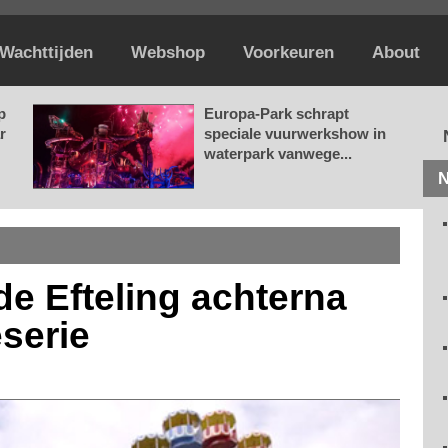
Wachttijden
Webshop
Voorkeuren
About
p
Europa-Park schrapt
r
speciale vuurwerkshow in
waterpark vanwege...
N
de Efteling achterna
eserie