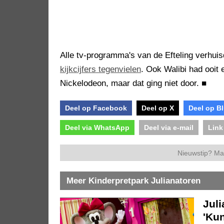
Alle tv-programma's van de Efteling verhui
kijkcijfers tegenvielen
. Ook Walibi had ooit
Nickelodeon, maar dat ging niet door.
■
Deel op Facebook
Deel op X
Deel op B
Deel via WhatsApp
Deel via e-mail
Link
Nieuwstip? Ma
Meer Kinderpretpark Julianatoren
Juli
'Kun