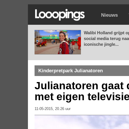
Nieuws
Walibi Holland grijpt o
social media terug naa
iconische jingle...
Kinderpretpark Julianatoren
Julianatoren gaat 
met eigen televisi
11-05-2015, 20.26 uur