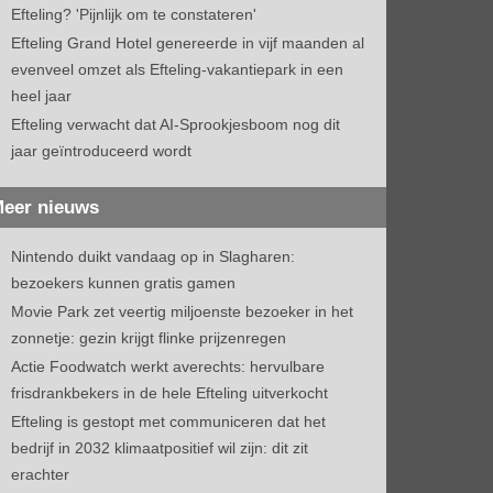
Efteling? 'Pijnlijk om te constateren'
Efteling Grand Hotel genereerde in vijf maanden al
evenveel omzet als Efteling-vakantiepark in een
heel jaar
Efteling verwacht dat AI-Sprookjesboom nog dit
jaar geïntroduceerd wordt
eer nieuws
Nintendo duikt vandaag op in Slagharen:
bezoekers kunnen gratis gamen
Movie Park zet veertig miljoenste bezoeker in het
zonnetje: gezin krijgt flinke prijzenregen
Actie Foodwatch werkt averechts: hervulbare
frisdrankbekers in de hele Efteling uitverkocht
Efteling is gestopt met communiceren dat het
bedrijf in 2032 klimaatpositief wil zijn: dit zit
erachter