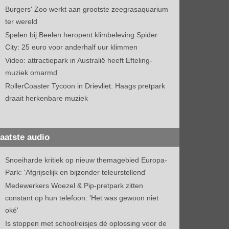
Burgers' Zoo werkt aan grootste zeegrasaquarium
ter wereld
Spelen bij Beelen heropent klimbeleving Spider
City: 25 euro voor anderhalf uur klimmen
Video: attractiepark in Australië heeft Efteling-
muziek omarmd
RollerCoaster Tycoon in Drievliet: Haags pretpark
draait herkenbare muziek
aatste audio
Snoeiharde kritiek op nieuw themagebied Europa-
Park: 'Afgrijselijk en bijzonder teleurstellend'
Medewerkers Woezel & Pip-pretpark zitten
constant op hun telefoon: 'Het was gewoon niet
oké'
Is stoppen met schoolreisjes dé oplossing voor de