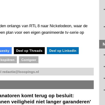
sden onlangs van RTL 8 naar Nickelodeon, waar de
 een plan voor een eigen geanimeerde tv-serie op
M
luesky
Deel op Threads
Deel op LinkedIn
 kopiëren
Corrigeer
il
redactie@looopings.nl
anatoren komt terug op besluit:
nen veiligheid niet langer garanderen'