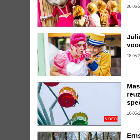
26-06-2
Juli
voo
18-05-2
Mas
reuz
spee
10-05-2
VIDEO
Erns