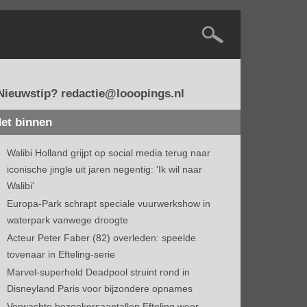
Nieuwstip? redactie@looopings.nl
et binnen
Walibi Holland grijpt op social media terug naar
iconische jingle uit jaren negentig: 'Ik wil naar
Walibi'
Europa-Park schrapt speciale vuurwerkshow in
waterpark vanwege droogte
Acteur Peter Faber (82) overleden: speelde
tovenaar in Efteling-serie
Marvel-superheld Deadpool struint rond in
Disneyland Paris voor bijzondere opnames
Verwachte bezoekersaantallen Efteling weer