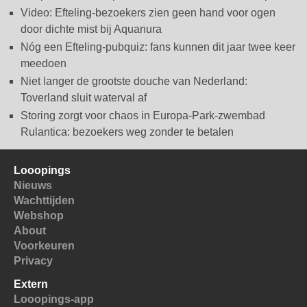
Video: Efteling-bezoekers zien geen hand voor ogen
door dichte mist bij Aquanura
Nóg een Efteling-pubquiz: fans kunnen dit jaar twee keer
meedoen
Niet langer de grootste douche van Nederland:
Toverland sluit waterval af
Storing zorgt voor chaos in Europa-Park-zwembad
Rulantica: bezoekers weg zonder te betalen
Looopings
Nieuws
Wachttijden
Webshop
About
Voorkeuren
Privacy
Extern
Looopings-app