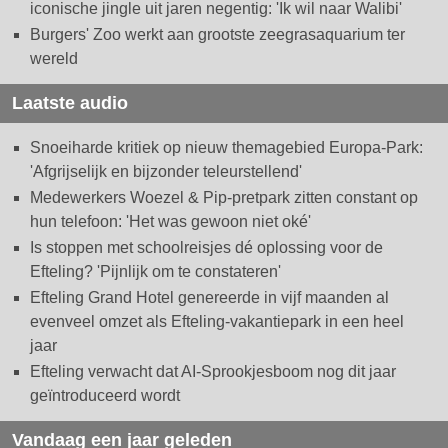
iconische jingle uit jaren negentig: 'Ik wil naar Walibi'
Burgers' Zoo werkt aan grootste zeegrasaquarium ter
wereld
Laatste audio
Snoeiharde kritiek op nieuw themagebied Europa-Park:
'Afgrijselijk en bijzonder teleurstellend'
Medewerkers Woezel & Pip-pretpark zitten constant op
hun telefoon: 'Het was gewoon niet oké'
Is stoppen met schoolreisjes dé oplossing voor de
Efteling? 'Pijnlijk om te constateren'
Efteling Grand Hotel genereerde in vijf maanden al
evenveel omzet als Efteling-vakantiepark in een heel
jaar
Efteling verwacht dat AI-Sprookjesboom nog dit jaar
geïntroduceerd wordt
Vandaag een jaar geleden