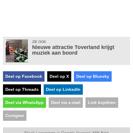
ZIE OOK
Nieuwe attractie Toverland krijgt
muziek aan boord
Deel op Facebook
Deel op X
Deel op Bluesky
Deel op Threads
Deel op LinkedIn
Deel via WhatsApp
Deel via e-mail
Link kopiëren
Corrigeer
Maak Looopings je Google-favoriet:
klik hier